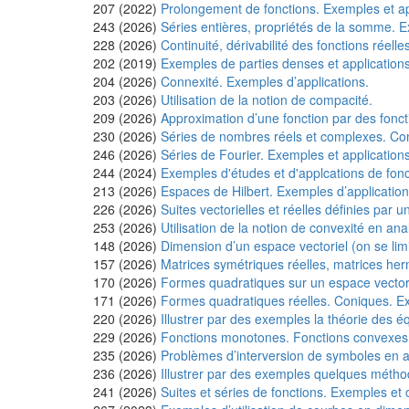
207 (2022)
Prolongement de fonctions. Exemples et ap
243 (2026)
Séries entières, propriétés de la somme. E
228 (2026)
Continuité, dérivabilité des fonctions réell
202 (2019)
Exemples de parties denses et applications
204 (2026)
Connexité. Exemples d’applications.
203 (2026)
Utilisation de la notion de compacité.
209 (2026)
Approximation d’une fonction par des fonct
230 (2026)
Séries de nombres réels et complexes. Co
246 (2026)
Séries de Fourier. Exemples et applications
244 (2024)
Exemples d'études et d'applcations de fonc
213 (2026)
Espaces de Hilbert. Exemples d’application
226 (2026)
Suites vectorielles et réelles définies par
253 (2026)
Utilisation de la notion de convexité en ana
148 (2026)
Dimension d’un espace vectoriel (on se limi
157 (2026)
Matrices symétriques réelles, matrices her
170 (2026)
Formes quadratiques sur un espace vectorie
171 (2026)
Formes quadratiques réelles. Coniques. Ex
220 (2026)
Illustrer par des exemples la théorie des éq
229 (2026)
Fonctions monotones. Fonctions convexes.
235 (2026)
Problèmes d’interversion de symboles en a
236 (2026)
Illustrer par des exemples quelques méthod
241 (2026)
Suites et séries de fonctions. Exemples et