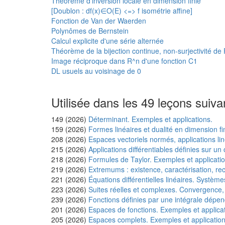
Théorème d’inversion locale en dimension finie
[Doublon : df(x)∈O(E) <=> f isométrie affine]
Fonction de Van der Waerden
Polynômes de Bernstein
Calcul explicite d'une série alternée
Théorème de la bijection continue, non-surjectivité de 
Image réciproque dans R^n d'une fonction C1
DL usuels au voisinage de 0
Utilisée dans les 49 leçons suiva
149 (2026)
Déterminant. Exemples et applications.
159 (2026)
Formes linéaires et dualité en dimension fi
208 (2026)
Espaces vectoriels normés, applications li
215 (2026)
Applications différentiables définies sur u
218 (2026)
Formules de Taylor. Exemples et applicatio
219 (2026)
Extremums : existence, caractérisation, re
221 (2026)
Équations différentielles linéaires. Système
223 (2026)
Suites réelles et complexes. Convergence,
239 (2026)
Fonctions définies par une intégrale dépen
201 (2026)
Espaces de fonctions. Exemples et applicat
205 (2026)
Espaces complets. Exemples et application