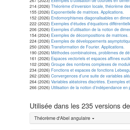
267 (2023)
Exemples d’utilisation de courbes en dimen
214 (2026)
Théorème d’inversion locale, théorème des f
155 (2026)
Exponentielle de matrices. Applications.
152 (2026)
Endomorphismes diagonalisables en dimens
222 (2022)
Exemples d'études d'équations différentielle
206 (2026)
Exemples d’utilisation de la notion de dime
154 (2024)
Exemples de décompositions de matrices. A
224 (2026)
Exemples de développements asymptotiques
250 (2026)
Transformation de Fourier. Applications.
190 (2026)
Méthodes combinatoires, problèmes de d
161 (2026)
Espaces vectoriels et espaces affines eucli
102 (2026)
Groupe des nombres complexes de module 1
234 (2026)
Fonctions et espaces de fonctions Lebesgu
262 (2026)
Convergences d’une suite de variables aléa
264 (2026)
Variables aléatoires discrètes. Exemples et
266 (2026)
Utilisation de la notion d’indépendance en p
Utilisée dans les 235 versions d
Théorème d'Abel angulaire