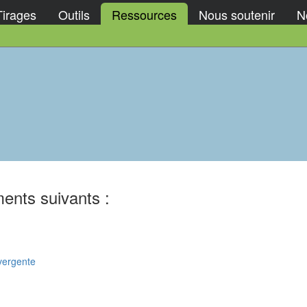
Tirages
Outils
Ressources
Nous soutenir
No
ents suivants :
vergente