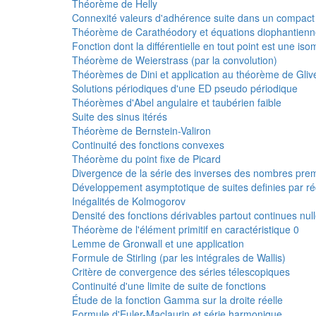
Théorème de Helly
Connexité valeurs d'adhérence suite dans un compact
Théorème de Carathéodory et équations diophantien
Fonction dont la différentielle en tout point est une iso
Théorème de Weierstrass (par la convolution)
Théorèmes de Dini et application au théorème de Gliv
Solutions périodiques d'une ED pseudo périodique
Théorèmes d'Abel angulaire et taubérien faible
Suite des sinus itérés
Théorème de Bernstein-Valiron
Continuité des fonctions convexes
Théorème du point fixe de Picard
Divergence de la série des inverses des nombres pre
Développement asymptotique de suites definies par r
Inégalités de Kolmogorov
Densité des fonctions dérivables partout continues null
Théorème de l'élément primitif en caractéristique 0
Lemme de Gronwall et une application
Formule de Stirling (par les intégrales de Wallis)
Critère de convergence des séries télescopiques
Continuité d'une limite de suite de fonctions
Étude de la fonction Gamma sur la droite réelle
Formule d'Euler-Maclaurin et série harmonique