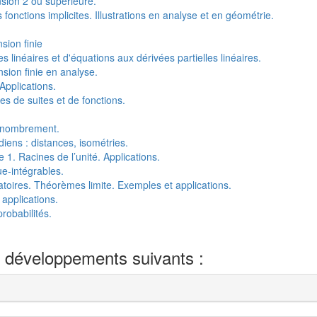
sion 2 ou supérieure.
onctions implicites. Illustrations en analyse et en géométrie.
ion finie
s linéaires et d'équations aux dérivées partielles linéaires.
nsion finie en analyse.
pplications.
 de suites et de fonctions.
énombrement.
diens : distances, isométries.
. Racines de l’unité. Applications.
e-intégrables.
toires. Théorèmes limite. Exemples et applications.
 applications.
robabilités.
e développements suivants :