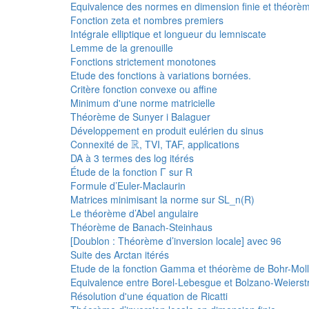
Equivalence des normes en dimension finie et théorè
Fonction zeta et nombres premiers
Intégrale elliptique et longueur du lemniscate
Lemme de la grenouille
Fonctions strictement monotones
Etude des fonctions à variations bornées.
Critère fonction convexe ou affine
Minimum d'une norme matricielle
Théorème de Sunyer i Balaguer
Développement en produit eulérien du sinus
R
R
Connexité de
, TVI, TAF, applications
DA à 3 termes des log itérés
Étude de la fonction Γ sur R
Formule d’Euler-Maclaurin
Matrices minimisant la norme sur SL_n(R)
Le théorème d’Abel angulaire
Théorème de Banach-Steinhaus
[Doublon : Théorème d’inversion locale] avec 96
Suite des Arctan itérés
Etude de la fonction Gamma et théorème de Bohr-Mol
Equivalence entre Borel-Lebesgue et Bolzano-Weierst
Résolution d'une équation de Ricatti