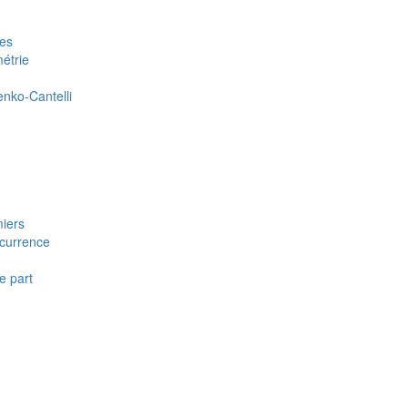
nes
métrie
enko-Cantelli
miers
écurrence
e part