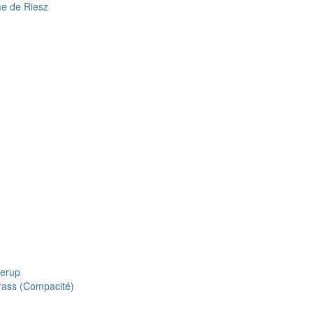
me de Riesz
lerup
rass (Compacité)