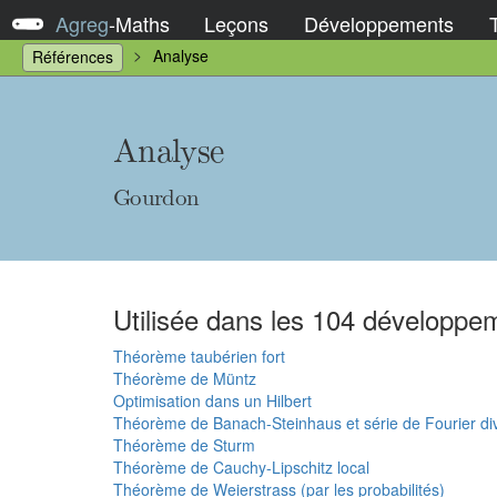
Agreg
-
Maths
Leçons
Développements
Analyse
Références
Analyse
Gourdon
Utilisée dans les 104 développem
Théorème taubérien fort
Théorème de Müntz
Optimisation dans un Hilbert
Théorème de Banach-Steinhaus et série de Fourier di
Théorème de Sturm
Théorème de Cauchy-Lipschitz local
Théorème de Weierstrass (par les probabilités)