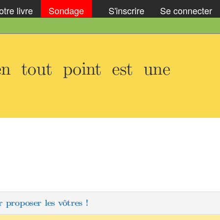
tre livre
Sondage
S'inscrire
Se connecter
en tout point est une
 proposer les vôtres !