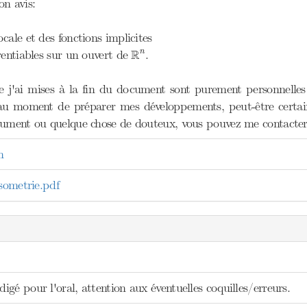
on avis:
cale et des fonctions implicites
R
n
R
rentiables sur un ouvert de
.
n
 j'ai mises à la fin du document sont purement personnelles ; 
 au moment de préparer mes développements, peut-être certains
cument ou quelque chose de douteux, vous pouvez me contacter p
n
sometrie.pdf
gé pour l'oral, attention aux éventuelles coquilles/erreurs.