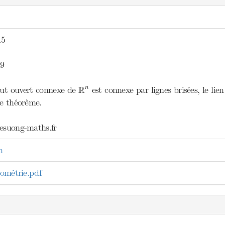
15
9
R
n
R
ut ouvert connexe de
est connexe par lignes brisées, le lien
n
le théorème.
/esuong-maths.fr
n
sométrie.pdf