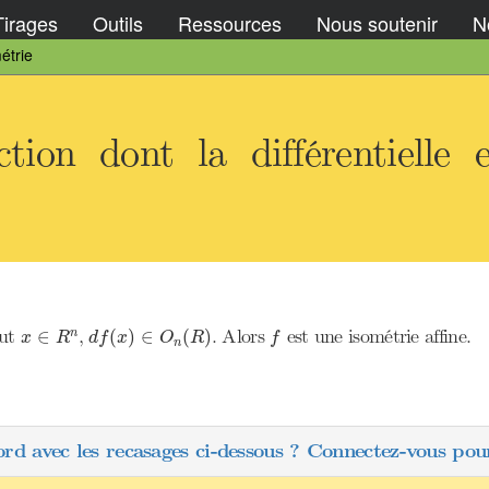
Tirages
Outils
Ressources
Nous soutenir
No
étrie
tion dont la différentielle 
d
f
(
x
)
∈
O
n
(
R
)
x
∈
R
n
f
out
,
. Alors
est une isométrie affine.
∈
(
)
∈
(
)
n
x
R
d
f
x
O
R
f
n
ord avec les recasages ci-dessous ? Connectez-vous pour