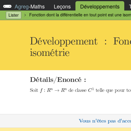
Agreg
-
Maths
Leçons
Développements
Fonction dont la différentielle en tout point est une isom
Lister
Développement : Fonc
isométrie
Détails/Enoncé :
C
1
f
:
R
n
→
R
n
1
Soit
de classe
telle que pour t
:
→
n
n
f
R
R
C
Vous n'êtes pas d'acc