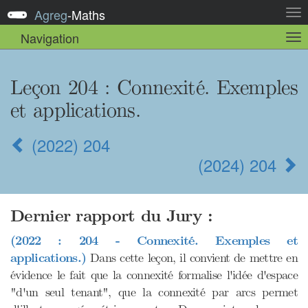
Agreg
-
Maths
Act
la
Navigation
Act
nav
la
sou
nav
Leçon 204
: Connexité. Exemples
et applications.
(2022) 204
(2024) 204
Dernier rapport du Jury :
(2022 : 204 - Connexité. Exemples et
applications.)
Dans cette leçon, il convient de mettre en
évidence le fait que la connexité formalise l'idée d'espace
"d'un seul tenant", que la connexité par arcs permet