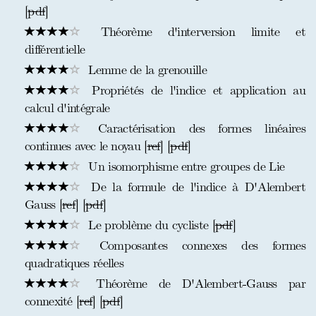
[
pdf
]
Théorème d'interversion limite et
différentielle
Lemme de la grenouille
Propriétés de l'indice et application au
calcul d'intégrale
Caractérisation des formes linéaires
continues avec le noyau [
ref
] [
pdf
]
Un isomorphisme entre groupes de Lie
De la formule de l'indice à D'Alembert
Gauss [
ref
] [
pdf
]
Le problème du cycliste [
pdf
]
Composantes connexes des formes
quadratiques réelles
Théorème de D'Alembert-Gauss par
connexité [
ref
] [
pdf
]