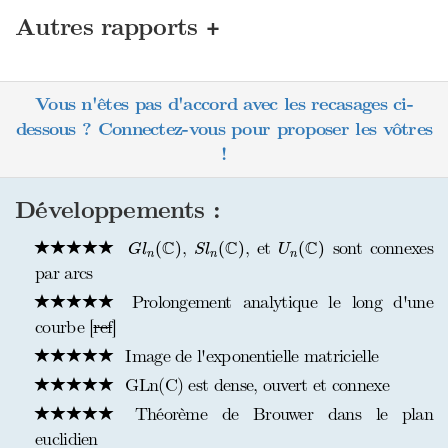
+
Autres rapports
Vous n'êtes pas d'accord avec les recasages ci-
dessous ? Connectez-vous pour proposer les vôtres
!
Développements :
G
l
n
(
C
)
S
l
n
(
C
)
U
n
(
C
)
C
C
C
,
, et
sont connexes
(
)
(
)
(
)
G
l
S
l
U
n
n
n
par arcs
Prolongement analytique le long d'une
courbe [
ref
]
Image de l'exponentielle matricielle
GLn(C) est dense, ouvert et connexe
Théorème de Brouwer dans le plan
euclidien