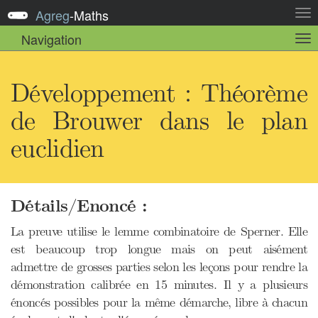
Agreg
-
Maths
Act
la
Navigation
Act
nav
la
sou
nav
Développement : Théorème
de Brouwer dans le plan
euclidien
Détails/Enoncé :
La preuve utilise le lemme combinatoire de Sperner. Elle
est beaucoup trop longue mais on peut aisément
admettre de grosses parties selon les leçons pour rendre la
démonstration calibrée en 15 minutes. Il y a plusieurs
énoncés possibles pour la même démarche, libre à chacun