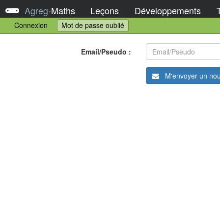
Agreg
-
Maths
Leçons
Développements
Connexion
Mot de passe oublié
Email/Pseudo :
M'envoyer un no