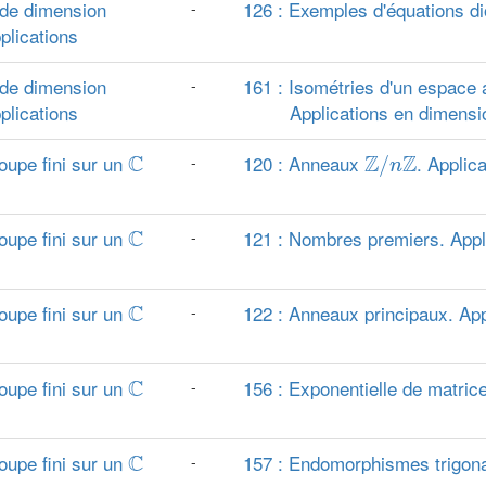
 de dimension
126 : Exemples d'équations d
-
plications
 de dimension
161 : Isométries d'un espace a
-
plications
Applications en dimens
Z
/
n
Z
C
oupe fini sur un
C
120 : Anneaux
Z
Z
. Applica
-
/
n
C
oupe fini sur un
C
121 : Nombres premiers. Appl
-
C
oupe fini sur un
C
122 : Anneaux principaux. App
-
C
oupe fini sur un
C
156 : Exponentielle de matrice
-
C
oupe fini sur un
C
157 : Endomorphismes trigona
-