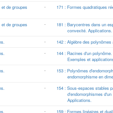
 et de groupes
171 : Formes quadratiques rée
-
 et de groupes
181 : Barycentres dans un esp
-
convexité. Applications.
ns.
142 : Algèbre des polynômes à
-
ns.
144 : Racines d'un polynôme.
-
Exemples et application
ns.
153 : Polynômes d'endomorphi
-
endomorphisme en dimens
ns.
154 : Sous-espaces stables p
-
d'endomorphismes d'un e
Applications.
ns.
159 : Formes linéaires et dual
-