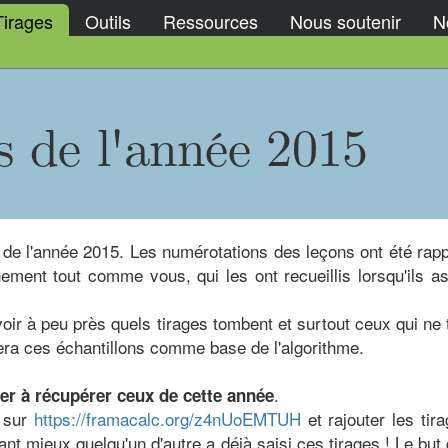
Tirages
Outils
Ressources
Nous soutenir
No
s de l'année 2015
s de l'année 2015. Les numérotations des leçons ont été rapp
nement tout comme vous, qui les ont recueillis lorsqu'ils as
oir à peu près quels tirages tombent et surtout ceux qui ne
sera ces échantillons comme base de l'algorithme.
.
der à récupérer ceux de cette année
z sur
https://framacalc.org/z4nUoEMTUH
et rajouter les ti
 tant mieux quelqu'un d'autre a déjà saisi ces tirages ! Le but