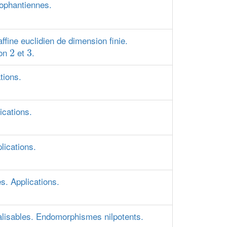
iophantiennes.
ffine euclidien de dimension finie.
2
3
ion
et
.
2
3
tions.
ications.
lications.
s. Applications.
lisables. Endomorphismes nilpotents.