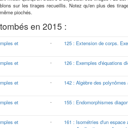
oublons sur les tirages recueillis. Notez qu'en plus des t
s même piochés.
e tombés en 2015 :
emples et
125 : Extension de corps. Exe
-
emples et
126 : Exemples d'équations d
-
emples et
142 : Algèbre des polynômes à
-
emples et
155 : Endomorphismes diagona
-
emples et
161 : Isométries d'un espace a
-