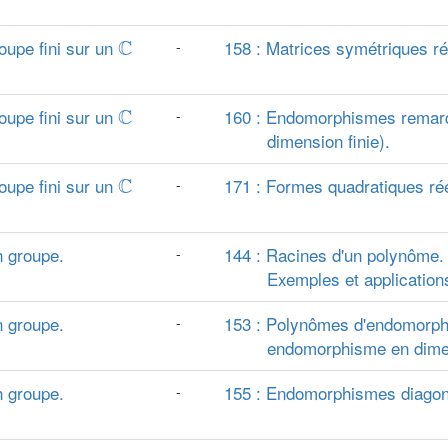
C
oupe fini sur un
C
158 : Matrices symétriques ré
-
C
oupe fini sur un
C
160 : Endomorphismes remarqu
-
dimension finie).
C
oupe fini sur un
C
171 : Formes quadratiques rée
-
n groupe.
144 : Racines d'un polynôme.
-
Exemples et application
n groupe.
153 : Polynômes d'endomorphi
-
endomorphisme en dimens
n groupe.
155 : Endomorphismes diagona
-