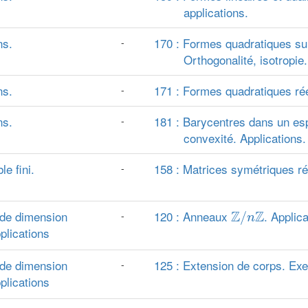
applications.
ns.
170 : Formes quadratiques sur
-
Orthogonalité, isotropie.
ns.
171 : Formes quadratiques rée
-
ns.
181 : Barycentres dans un esp
-
convexité. Applications.
e fini.
158 : Matrices symétriques ré
-
Z
/
n
Z
 de dimension
120 : Anneaux
Z
Z
. Applica
-
/
n
plications
 de dimension
125 : Extension de corps. Exe
-
plications