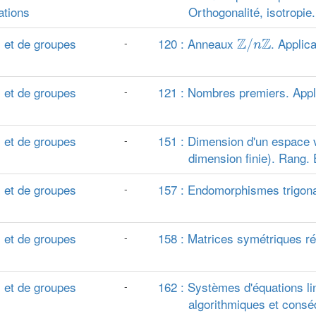
ations
Orthogonalité, isotropie.
Z
/
n
Z
 et de groupes
120 : Anneaux
Z
Z
. Applica
-
/
n
 et de groupes
121 : Nombres premiers. Appl
-
 et de groupes
151 : Dimension d'un espace ve
-
dimension finie). Rang. 
 et de groupes
157 : Endomorphismes trigona
-
 et de groupes
158 : Matrices symétriques ré
-
 et de groupes
162 : Systèmes d'équations li
-
algorithmiques et consé