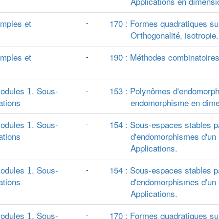
Applications en dimens
emples et
170 : Formes quadratiques sur
-
Orthogonalité, isotropie.
emples et
190 : Méthodes combinatoire
-
1
modules
. Sous-
153 : Polynômes d'endomorphi
-
1
ations
endomorphisme en dimens
1
modules
. Sous-
154 : Sous-espaces stables p
-
1
ations
d'endomorphismes d'un e
Applications.
1
modules
. Sous-
154 : Sous-espaces stables p
-
1
ations
d'endomorphismes d'un e
Applications.
1
modules
. Sous-
170 : Formes quadratiques sur
-
1