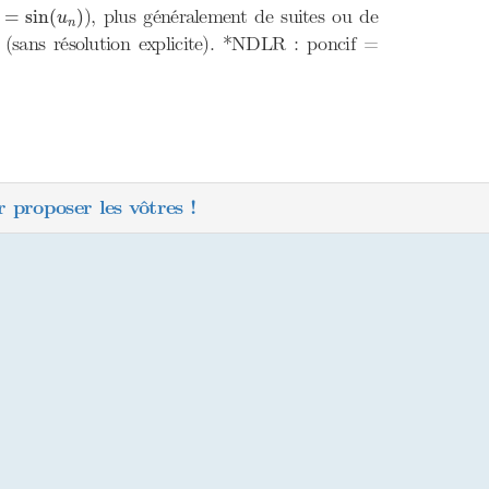
1
=
sin
(
u
n
)
), plus généralement de suites ou de
=
sin
(
)
u
n
es (sans résolution explicite). *NDLR : poncif =
 proposer les vôtres !