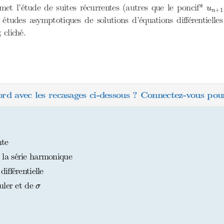
u
n
+
rmet l’étude de suites récurrentes (autres que le poncif*
u
+
1
n
 études asymptotiques de solutions d’équations différentiell
 cliché.
ord avec les recasages ci-dessous ? Connectez-vous pour
nte
la série harmonique
fférentielle
σ
uler et de
σ
t