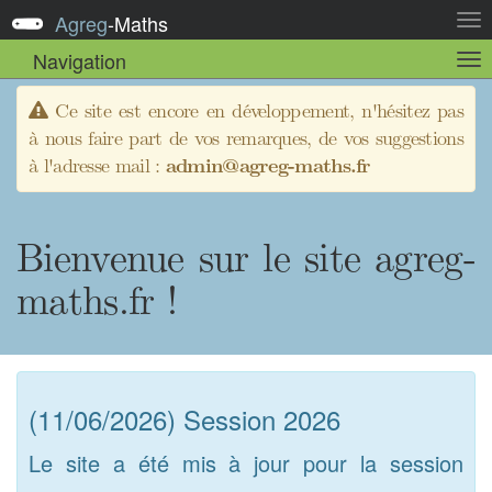
Agreg
-
Maths
Act
la
Navigation
Act
nav
la
sou
Ce site est encore en développement, n'hésitez pas
nav
à nous faire part de vos remarques, de vos suggestions
à l'adresse mail :
admin@agreg-maths.fr
Bienvenue sur le site agreg-
maths.fr !
(11/06/2026) Session 2026
Le site a été mis à jour pour la session