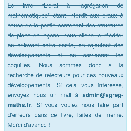
Le livre "L'oral à l'agrégation de
mathématiques" étant interdit aux oraux à
cause de la partie contenant des structures
de plans de leçons, nous allons le rééditer
en enlevant cette partie, en rajoutant des
développements et en corrigeant les
coquilles. Nous sommes donc à la
recherche de relecteurs pour ces nouveaux
développements. Si cela vous intéresse,
envoyez nous un mail à
admin@agreg-
maths.fr
. Si vous voulez nous faire part
d'erreurs dans ce livre, faites de même.
Merci d'avance !