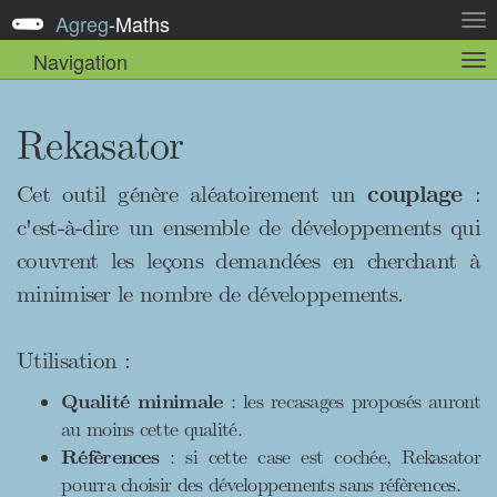
Agreg
-
Maths
Act
la
Navigation
Act
nav
la
sou
nav
Rekasator
Cet outil génère aléatoirement un
couplage
:
c'est-à-dire un ensemble de développements qui
couvrent les leçons demandées en cherchant à
minimiser le nombre de développements.
Utilisation :
Qualité minimale
: les recasages proposés auront
au moins cette qualité.
Réfèrences
: si cette case est cochée, Rekasator
pourra choisir des développements sans réfèrences.