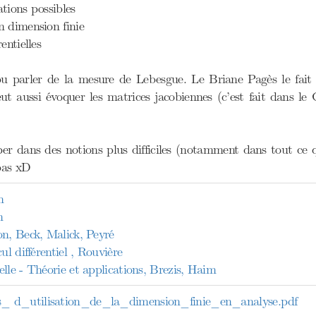
tions possibles
n dimension finie
entielles
u parler de la mesure de Lebesgue. Le Briane Pagès le fait
eut aussi évoquer les matrices jacobiennes (c’est fait dans le
er dans des notions plus difficiles (notamment dans tout ce 
pas xD
n
n
on, Beck, Malick, Peyré
ul différentiel , Rouvière
lle - Théorie et applications, Brezis, Haim
 d_utilisation_de_la_dimension_finie_en_analyse.pdf