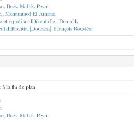
on, Beck, Malick, Peyré
e,, Mohammed El Amrani
et équation différentielle , Demailly
cul différentiel [Doublon], François Rouvière
t à la fin du plan
n
n
on, Beck, Malick, Peyré