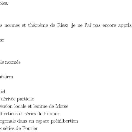
bles.
s normes et théorème de Riesz [je ne l’ai pas encore appris, 
se
els normés
néaires
iel
 dérivée partielle
ersion locale et lemme de Morse
lbertiens et séries de Fourier
hogonale dans un espace préhilbertien
 séries de Fourier