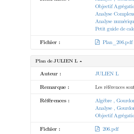
Objectif Agrégati
Analyse Complex
Analyse numérique 
Petit guide de cal
Fichier :
Plan_206.pdf
Plan de JULIEN L
Auteur :
JULIEN L
Remarque :
Les références son
Références :
Algèbre , Gourdo
Analyse , Gourdo
Objectif Agrégati
Fichier :
206.pdf