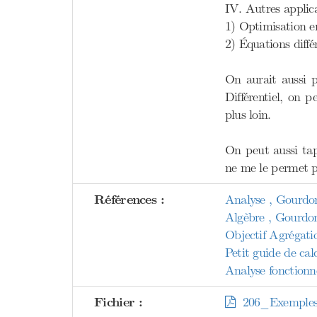
IV. Autres applica
1) Optimisation e
2) Équations différ
On aurait aussi p
Différentiel, on p
plus loin.
On peut aussi tap
ne me le permet 
Références :
Analyse , Gourdo
Algèbre , Gourdo
Objectif Agrégati
Petit guide de calc
Analyse fonctionne
Fichier :
206_Exemples_