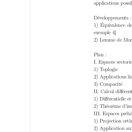
applications possi
Développements :
1) Équivalence de
exemple 4]
2) Lemme de Mor
Plan :
I. Espaces vectori
1) Toplogie
2) Applications li
3) Compacité
II. Calcul différent
1) Différentielle et
2) Théorème d’inv
III. Espaces préhi
1) Projection ort
2) Application aux