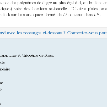
 par des polynômes de degré au plus égal à d, ou les liens entr
ques) voire des fonctions rationnelles. D'autres pistes possi
L
∞
L
p
∞
dieck sur les sous-espaces fermés de
contenus dans
.
p
L
L
ord avec les recasages ci-dessous ? Connectez-vous pour
ion finie et théorème de Riesz
cts
néaire
am
le
s