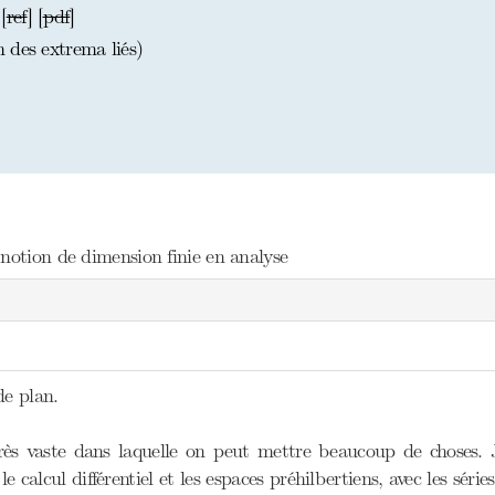
[
ref
] [
pdf
]
 des extrema liés)
notion de dimension finie en analyse
de plan.
rès vaste dans laquelle on peut mettre beaucoup de choses. J
le calcul différentiel et les espaces préhilbertiens, avec les sér