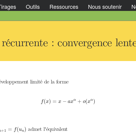
Tirages
Outils
Ressources
Nous soutenir
No
récurrente : convergence lent
éveloppement limité de la forme
f
(
x
)
=
x
−
a
x
α
+
o
(
x
α
)
α
α
(
)
=
−
+
(
)
f
x
x
a
x
o
x
n
+
1
=
f
(
u
n
)
admet l'équivalent
=
(
)
f
u
+
1
n
n