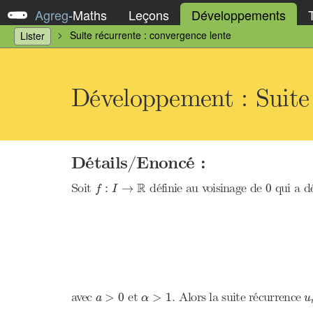
Agreg
-
Maths
Leçons
Développements
Suite récurrente : convergence lente
Lister
Développement : Suite 
Détails/Enoncé :
f
:
I
→
R
0
R
Soit
définie au voisinage de
qui a d
:
→
0
f
I
u
a
>
0
α
>
1
avec
et
. Alors la suite récurrence
>
0
>
1
a
α
u