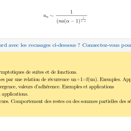
u
n
∼
1
(
n
a
(
α
−
1
)
1
1
−
α
1
∼
u
n
1
(
(
−
1
)
n
a
α
1
−
α
ord avec les recasages ci-dessous ? Connectez-vous pour
ptotiques de suites et de fonctions.
finies par une relation de récurrence un+1=f(un). Exemples. App
vergence, valeurs d’adhérence. Exemples et applications
 applications.
lexes. Comportement des restes ou des sommes partielles des s