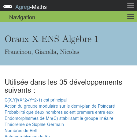
Agreg
-
Maths
Act
la
Navigation
Act
nav
la
sou
nav
Oraux X-ENS Algèbre 1
Francinou, Gianella, Nicolas
Utilisée dans les 35 développements
suivants :
C[X,Y]/(X^2+Y^2-1) est principal
Action du groupe modulaire sur le demi-plan de Poincaré
Probabilité que deux nombres soient premiers entre eux
Endomorphismes de Mn(C) stabilisant le groupe linéaire
Théorème de Sophie-Germain
Nombres de Bell
Automorphismes de Sn