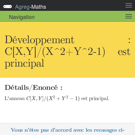
Agreg
-
Maths
Act
la
Navigation
Act
nav
la
sou
nav
Développement :
C[X,Y]/(X^2+Y^2-1) est
principal
Détails/Enoncé :
C
[
X
,
Y
]
/
(
X
2
+
Y
2
−
1
)
2
2
L'anneau
est principal.
[
,
]
/
(
+
−
1
)
C
X
Y
X
Y
Vous n'êtes pas d'accord avec les recasages ci-