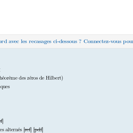
ord avec les recasages ci-dessous ? Connectez-vous pour
théorème des zéros de Hilbert)
iques
ef
]
s alternés [
ref
] [
pdf
]