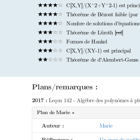
C[X,Y]/(X^2+Y^2-1) est princi
Théorème de Bézout faible (par l
Nombre de solutions d'équations
Théorème de Lüroth [
ref
]
Formes de Hankel
C[X,Y]/(XY-1) est principal
Théorème de d'Alembert-Gauss
Plans/remarques :
2017 :
Leçon 142 - Algèbre des polynômes à plu
Plan de Marie
Auteur :
Marie
Références :
Un max de maths 