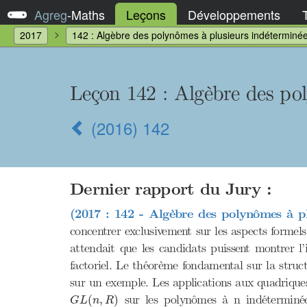
Agreg
-
Maths
Leçons
Développements
2017
142 : Algèbre des polynômes à plusieurs indéterminées
Leçon 142
: Algèbre des po
(2016) 142
Dernier rapport du Jury :
(2017 : 142 - Algèbre des polynômes à pl
concentrer exclusivement sur les aspects formel
attendait que les candidats puissent montrer l
factoriel. Le théorème fondamental sur la struc
sur un exemple. Les applications aux quadriques,
G
L
(
n
,
R
)
sur les polynômes à n indéterminées 
(
,
)
G
L
n
R