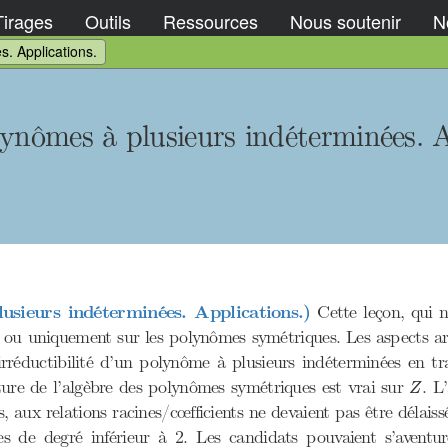
Tirages
Outils
Ressources
Nous soutenir
No
. Applications.
lynômes à plusieurs indéterminées. A
usieurs indéterminées. Applications.)
Cette leçon, qui n
s ou uniquement sur les polynômes symétriques. Les aspects ari
’irréductibilité d’un polynôme à plusieurs indéterminées en t
Z
ture de l’algèbre des polynômes symétriques est vrai sur
. L
Z
 aux relations racines/cœfficients ne devaient pas être délaiss
de degré inférieur à 2. Les candidats pouvaient s’aventure