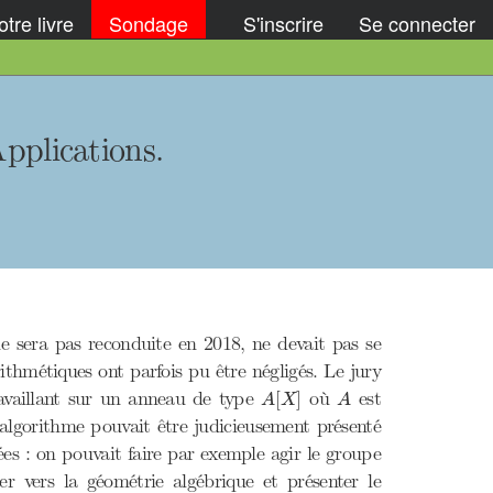
tre livre
Sondage
S'inscrire
Se connecter
pplications.
e sera pas reconduite en 2018, ne devait pas se
thmétiques ont parfois pu être négligés. Le jury
A
[
X
]
A
ravaillant sur un anneau de type
où
est
[
]
A
X
A
’algorithme pouvait être judicieusement présenté
ées : on pouvait faire par exemple agir le groupe
r vers la géométrie algébrique et présenter le