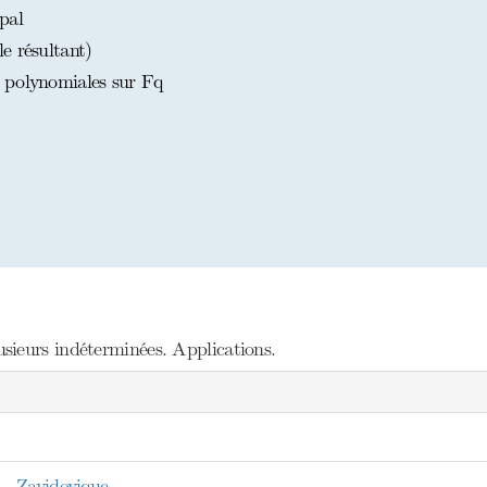
pal
e résultant)
 polynomiales sur Fq
sieurs indéterminées. Applications.
, Zavidovique