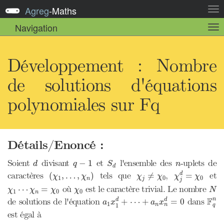
Agreg
-
Maths
Act
la
Navigation
Act
nav
la
sou
nav
Développement : Nombre
de solutions d'équations
polynomiales sur Fq
Détails/Enoncé :
d
q
−
1
S
d
n
Soient
divisant
et
l'ensemble des
-uplets de
−
1
d
q
S
n
d
χ
j
d
=
χ
0
(
χ
1
,
…
,
χ
n
)
χ
j
≠
χ
0
caractères
tels que
,
et
(
,
…
,
)
≠
=
d
χ
χ
χ
χ
χ
χ
1
0
0
n
j
j
N
χ
1
⋯
χ
n
=
χ
0
χ
0
où
est le caractère trivial. Le nombre
⋯
=
χ
χ
χ
χ
N
1
0
0
n
a
1
x
1
d
+
⋯
+
a
n
x
n
d
=
0
F
q
n
F
de solutions de l'équation
dans
n
d
+
⋯
+
=
0
d
a
x
a
x
1
n
n
1
q
est égal à