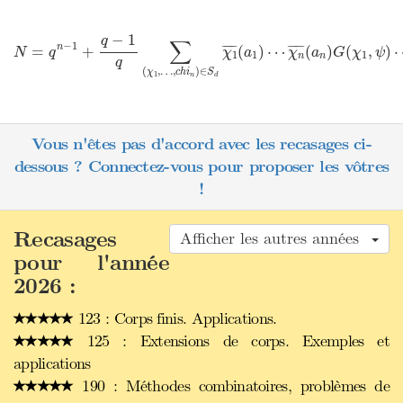
N
=
q
n
−
1
+
q
−
1
q
∑
(
χ
1
,
…
,
c
h
i
n
)
∈
S
d
χ
1
¯
(
a
1
)
⋯
χ
n
¯
(
a
n
)
G
(
χ
−
1
q
∑
−
1
n
=
+
¯
¯¯¯¯
¯
(
)
⋯
¯
¯¯¯¯
¯
(
)
(
,
)
N
q
χ
a
χ
a
G
χ
ψ
1
1
1
n
n
q
(
,
…
,
)
∈
χ
c
h
i
S
1
n
d
Vous n'êtes pas d'accord avec les recasages ci-
dessous ? Connectez-vous pour proposer les vôtres
!
Recasages
Afficher les autres années
pour l'année
2026 :
123 : Corps finis. Applications.
125 : Extensions de corps. Exemples et
applications
190 : Méthodes combinatoires, problèmes de