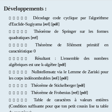
Développements :
Décodage code cyclique par l'algorithme
d'Euclide-Sugiyama [
ref
] [
pdf
]
Théorème de Springer sur les formes
quadratiques [
ref
]
Théorème de l'élément primitif en
caractéristique 0
Résultant : L'ensemble des nombres
algébriques est une k-algèbre [
pdf
]
Nullstellensatz via le Lemme de Zariski pour
les corps indénombrables [
ref
] [
pdf
]
Théorème de Stickelberger [
pdf
]
Théorème de Frobenius [
ref
] [
pdf
]
Table de caractères à valeurs entières
(Condition suffisante pour que ton petit cousin lise ta table