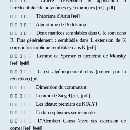
Critère d'Eisenstein et application à
l'irréductibilité de polynômes cyclotomiques [
ref
] [
pdf
]
Théorème d'Artin [
ref
]
Algorithme de Berlekamp
Deux matrices semblables dans C le sont dans
R. Plus généralement : semblable dans L extension de K
corps infini implique semblable dans K [
pdf
]
Lemme de Sperner et théorème de Monsky
[
ref
] [
pdf
]
C est algébriquement clos (preuve par la
réduction) [
pdf
]
Dimension du commutant
Lemme de Siegel [
ref
] [
pdf
]
Les idéaux premiers de K[X,Y]
Endomorphismes semi-simples
D'Alembert Gauss (avec des extension de
corps) [
ref
] [
pdf
]