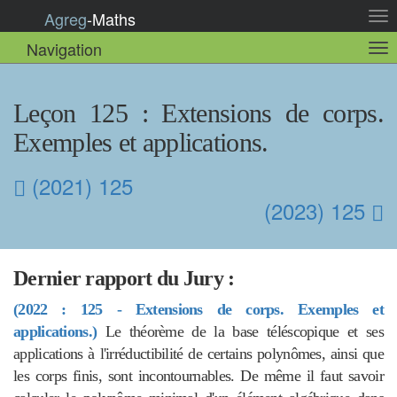
Agreg
-
Maths
Act
la
Navigation
Act
nav
la
sou
nav
Leçon 125
: Extensions de corps.
Exemples et applications.
(2021) 125
(2023) 125
Dernier rapport du Jury :
(2022 : 125 - Extensions de corps. Exemples et
applications.)
Le théorème de la base téléscopique et ses
applications à l'irréductibilité de certains polynômes, ainsi que
les corps finis, sont incontournables. De même il faut savoir