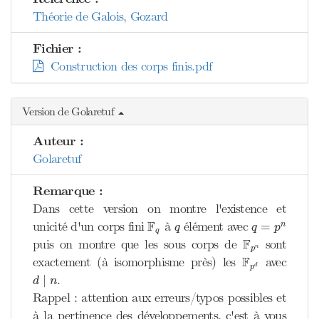
Théorie de Galois, Gozard
Fichier :
Construction des corps finis.pdf
Version de Golaretuf
Auteur :
Golaretuf
Remarque :
Dans cette version on montre l'existence et
F
q
q
=
p
n
q
F
unicité d'un corps fini
à
élément avec
=
n
q
q
p
q
F
p
n
F
puis on montre que les sous corps de
sont
n
p
F
p
d
F
exactement (à isomorphisme près) les
avec
d
p
d
∣
n
.
∣
d
n
Rappel : attention aux erreurs/typos possibles et
à la pertinence des développements, c'est à vous