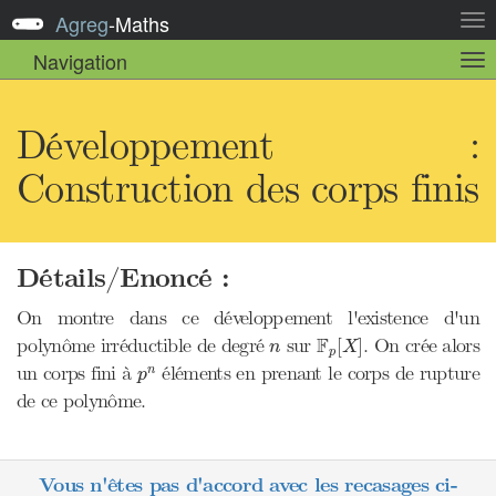
Agreg
-
Maths
Act
la
Navigation
Act
nav
la
sou
nav
Développement :
Construction des corps finis
Détails/Enoncé :
On montre dans ce développement l'existence d'un
F
p
[
X
]
n
F
polynôme irréductible de degré
sur
. On crée alors
[
]
n
X
p
p
n
un corps fini à
éléments en prenant le corps de rupture
n
p
de ce polynôme.
Vous n'êtes pas d'accord avec les recasages ci-