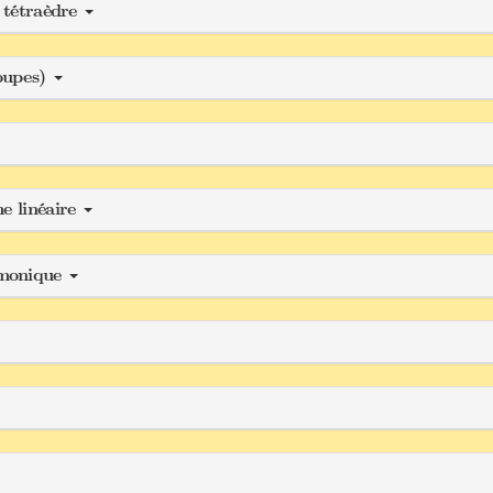
u tétraèdre
oupes)
me linéaire
rmonique