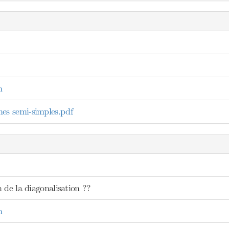
n
s semi-simples.pdf
 de la diagonalisation ??
n