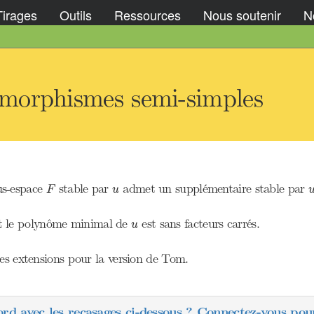
Tirages
Outils
Ressources
Nous soutenir
No
morphismes semi-simples
F
u
us-espace
stable par
admet un supplémentaire stable par
F
u
u
nt le polynôme minimal de
est sans facteurs carrés.
u
les extensions pour la version de Tom.
ord avec les recasages ci-dessous ? Connectez-vous pour