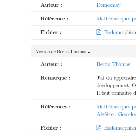
Auteur :
Demesmay
Référence :
Mathématiques pou
Fichier :
Endomorphisme
Version de Bertin Thomas
Auteur :
Bertin Thomas
Remarque :
J'ai du apprendre
développement. On
Il faut connaitre
Références :
Mathématiques pou
Algèbre , Gourdo
Fichier :
Endomorphisme