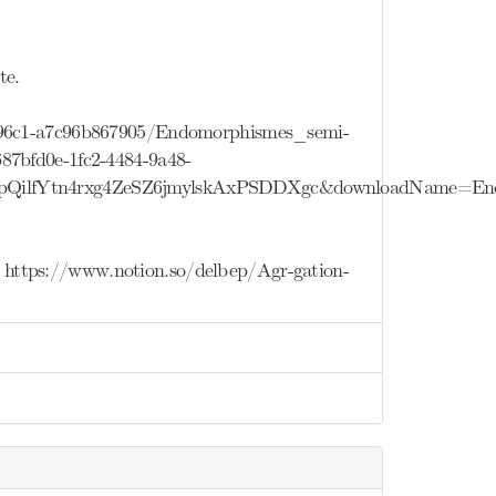
te.
d0-96c1-a7c96b867905/Endomorphismes_semi-
87bfd0e-1fc2-4484-9a48-
wqpQilfYtn4rxg4ZeSZ6jmylskAxPSDDXgc&downloadName=En
https://www.notion.so/delbep/Agr-gation-