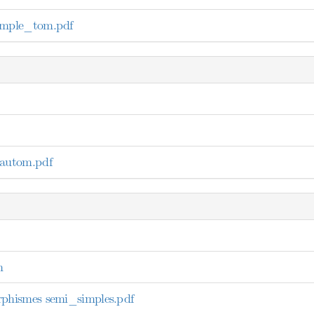
mple_tom.pdf
autom.pdf
n
hismes semi_simples.pdf