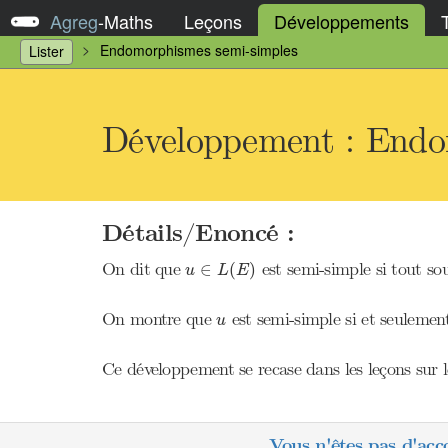
Agreg
-
Maths
Leçons
Développements
Endomorphismes semi-simples
Lister
Développement : Endo
Détails/Enoncé :
u
∈
L
(
E
)
On dit que
est semi-simple si tout so
∈
(
)
u
L
E
u
On montre que
est semi-simple si et seuleme
u
Ce développement se recase dans les leçons sur 
Vous n'êtes pas d'acc