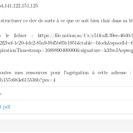
54,141,122,151,125
structurer ce dev de sorte à ce que ce soit bien clair dans sa tê
 le fichier : https://file.notion.so/f/s/c51fcaff-39ee-46
92f2bef-1c20-4dc2-85a9-9bf5b05b195b&table=block&spaceId=6
xpirationTimestamp=1689890400000&signature=k33wJAep
outes mes ressources pour l'agrégation à cette adresse : 
8b157e683e615536b?pvs=4
n
.pdf