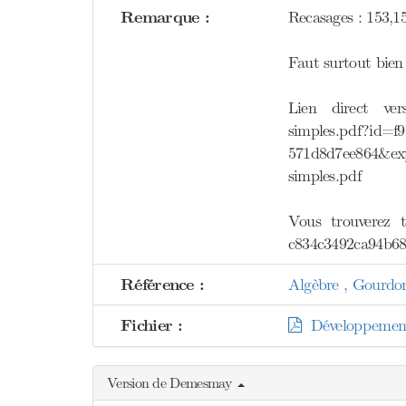
Remarque :
Recasages : 153,1
Faut surtout bien 
Lien direct vers
simples.pdf?id=f
571d8d7ee864&e
simples.pdf
Vous trouverez t
c834c3492ca94b6
Référence :
Algèbre , Gourdo
Fichier :
Développement
Version de Demesmay