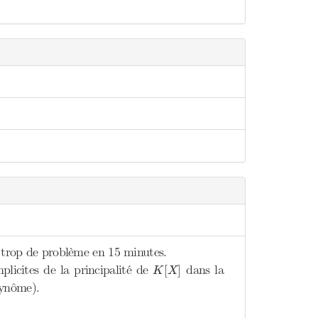
s trop de problème en 15 minutes.
K
[
X
]
mplicites de la principalité de
dans la
[
]
K
X
lynôme).