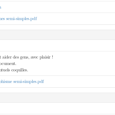
n
s semi-simples.pdf
 aider des gens, avec plaisir !
document.
tuels coquilles.
isme semi-simples.pdf