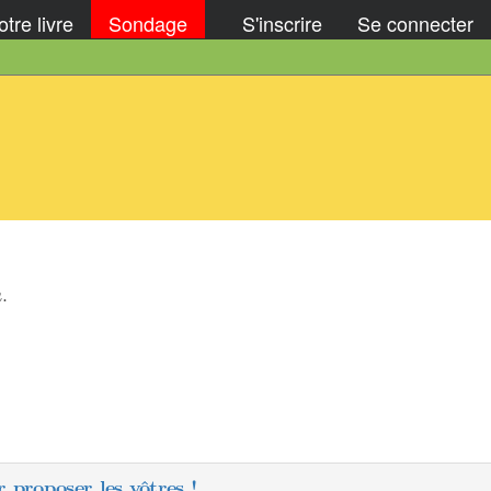
tre livre
Sondage
S'inscrire
Se connecter
u
.
u
 proposer les vôtres !