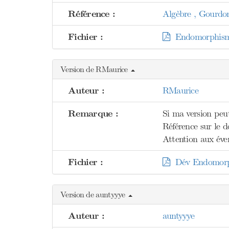
Référence :
Algèbre , Gourdo
Fichier :
Endomorphisme
Version de RMaurice
Auteur :
RMaurice
Remarque :
Si ma version peut
Référence sur le 
Attention aux éven
Fichier :
Dév Endomorph
Version de auntyyye
Auteur :
auntyyye