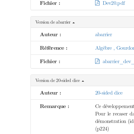
Fichier :
Dev20.pdf
Version de abarrier
Auteur :
abarrier
Référence :
Algèbre , Gourdo
Fichier :
abarrier_dev_c
Version de 20-sided dice
Auteur :
20-sided dice
Remarque :
Ce développement e
Pour le recaser da
démonstration (id
(p224)