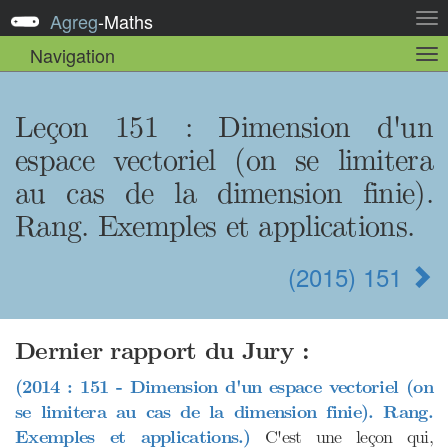
Agreg
-
Maths
Act
la
Navigation
Act
nav
la
sou
nav
Leçon 151 : Dimension d'un
espace vectoriel (on se limitera
au cas de la dimension finie).
Rang. Exemples et applications.
(2015) 151
Dernier rapport du Jury :
(2014 : 151 - Dimension d'un espace vectoriel (on
se limitera au cas de la dimension finie). Rang.
Exemples et applications.)
C'est une leçon qui,