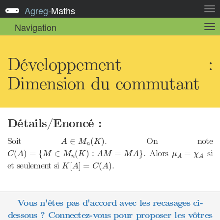
Agreg
-
Maths
Act
la
Navigation
Act
nav
la
sou
nav
Développement :
Dimension du commutant
Détails/Enoncé :
A
∈
M
n
(
K
)
Soit
. On note
∈
(
)
A
M
K
n
C
(
A
)
=
{
M
∈
M
n
(
K
)
:
A
M
=
M
A
}
μ
A
=
χ
A
. Alors
si
(
)
=
{
∈
(
)
:
=
}
=
C
A
M
M
K
A
M
M
A
μ
χ
n
A
A
K
[
A
]
=
C
(
A
)
et seulement si
.
[
]
=
(
)
K
A
C
A
Vous n'êtes pas d'accord avec les recasages ci-
dessous ? Connectez-vous pour proposer les vôtres