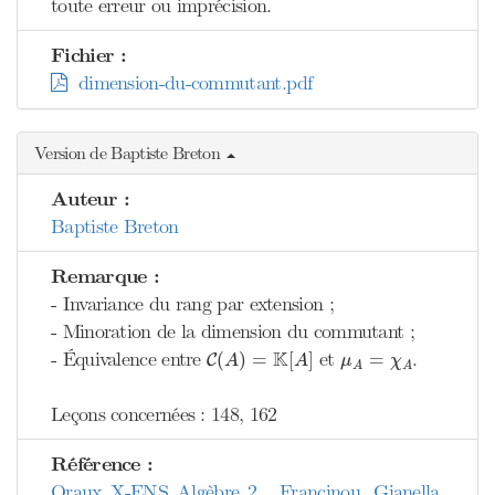
toute erreur ou imprécision.
Fichier :
dimension-du-commutant.pdf
Version de Baptiste Breton
Auteur :
Baptiste Breton
Remarque :
- Invariance du rang par extension ;
- Minoration de la dimension du commutant ;
C
(
A
)
=
K
[
A
]
μ
A
=
χ
A
K
- Équivalence entre
et
.
(
)
=
[
]
=
C
A
A
μ
χ
A
A
Leçons concernées : 148, 162
Référence :
Oraux X-ENS Algèbre 2 , Francinou, Gianella,