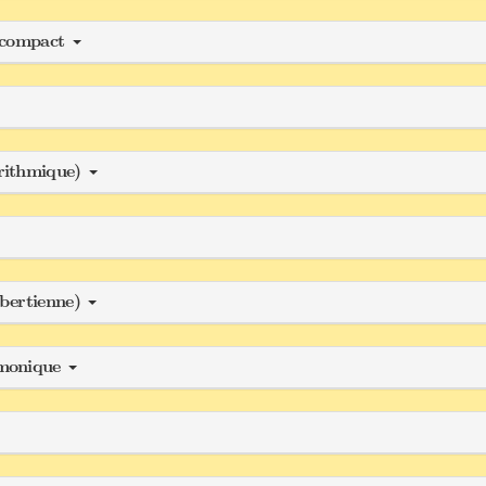
n compact
orithmique)
lbertienne)
rmonique