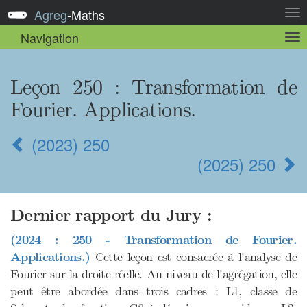
Agreg
-
Maths
Act
la
Navigation
Act
nav
la
sou
nav
Leçon 250
: Transformation de
Fourier. Applications.
(2023) 250
(2025) 250
Dernier rapport du Jury :
(2024 : 250 - Transformation de Fourier.
Applications.)
Cette leçon est consacrée à l'analyse de
Fourier sur la droite réelle. Au niveau de l'agrégation, elle
peut être abordée dans trois cadres : L1, classe de