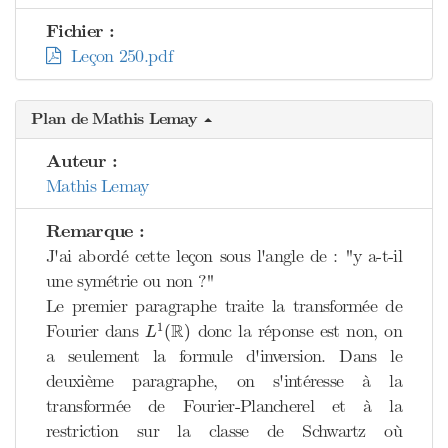
Fichier :
Leçon 250.pdf
Plan de Mathis Lemay
Auteur :
Mathis Lemay
Remarque :
J'ai abordé cette leçon sous l'angle de : "y a-t-il
une symétrie ou non ?"
Le premier paragraphe traite la transformée de
L
1
(
R
)
R
1
Fourier dans
donc la réponse est non, on
(
)
L
a seulement la formule d'inversion. Dans le
deuxième paragraphe, on s'intéresse à la
transformée de Fourier-Plancherel et à la
restriction sur la classe de Schwartz où