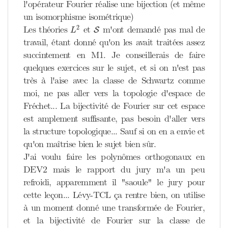
l'opérateur Fourier réalise une bijection (et même
un isomorphisme isométrique)
L
2
S
2
Les théories
et
m'ont demandé pas mal de
S
L
travail, étant donné qu'on les avait traitées assez
succintement en M1. Je conseillerais de faire
quelques exercices sur le sujet, et si on n'est pas
très à l'aise avec la classe de Schwartz comme
moi, ne pas aller vers la topologie d'espace de
Fréchet... La bijectivité de Fourier sur cet espace
est amplement suffisante, pas besoin d'aller vers
la structure topologique... Sauf si on en a envie et
qu'on maîtrise bien le sujet bien sûr.
J'ai voulu faire les polynômes orthogonaux en
DEV2 mais le rapport du jury m'a un peu
refroidi, apparemment il "saoule" le jury pour
cette leçon... Lévy-TCL ça rentre bien, on utilise
à un moment donné une transformée de Fourier,
et la bijectivité de Fourier sur la classe de