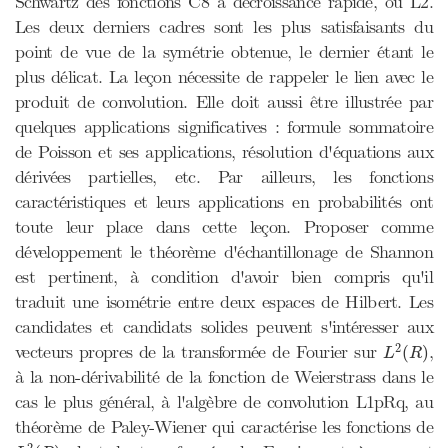
Schwartz des fonctions C8 à décroissance rapide, ou L2.
Les deux derniers cadres sont les plus satisfaisants du
point de vue de la symétrie obtenue, le dernier étant le
plus délicat. La leçon nécessite de rappeler le lien avec le
produit de convolution. Elle doit aussi être illustrée par
quelques applications significatives : formule sommatoire
de Poisson et ses applications, résolution d'équations aux
dérivées partielles, etc. Par ailleurs, les fonctions
caractéristiques et leurs applications en probabilités ont
toute leur place dans cette leçon. Proposer comme
développement le théorème d'échantillonage de Shannon
est pertinent, à condition d'avoir bien compris qu'il
traduit une isométrie entre deux espaces de Hilbert. Les
candidates et candidats solides peuvent s'intéresser aux
L
2
(
R
)
2
vecteurs propres de la transformée de Fourier sur
,
(
)
L
R
à la non-dérivabilité de la fonction de Weierstrass dans le
cas le plus général, à l'algèbre de convolution L1pRq, au
théorème de Paley-Wiener qui caractérise les fonctions de
L
2
(
R
)
2