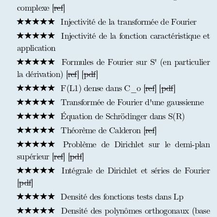
complexe [
ref
]
Injectivité de la transformée de Fourier
Injectivité de la fonction caractéristique et
application
Formules de Fourier sur S' (en particulier
la dérivation) [
ref
] [
pdf
]
F(L1) dense dans C_o [
ref
] [
pdf
]
Transformée de Fourier d'une gaussienne
Équation de Schrödinger dans S(R)
Théorème de Calderon [
ref
]
Problème de Dirichlet sur le demi-plan
supérieur [
ref
] [
pdf
]
Intégrale de Dirichlet et séries de Fourier
[
pdf
]
Densité des fonctions tests dans Lp
Densité des polynômes orthogonaux (base