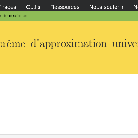
Tirages
Outils
Ressources
Nous soutenir
No
ux de neurones
rème d'approximation univers