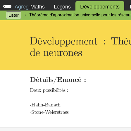
Agreg
-
Maths
Leçons
Développements
Théorème d'approximation universelle pour les résea
Lister
Développement : Théo
de neurones
Détails/Enoncé :
Deux possibilités :
-Hahn-Banach
-Stone-Weierstrass