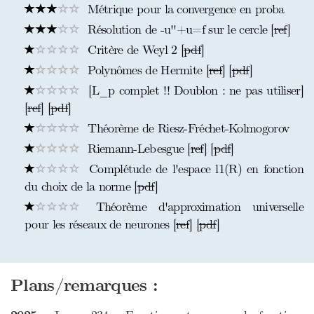
Métrique pour la convergence en proba
Résolution de -u''+u=f sur le cercle [
ref
]
Critère de Weyl 2 [
pdf
]
Polynômes de Hermite [
ref
] [
pdf
]
[L_p complet !! Doublon : ne pas utiliser]
[
ref
] [
pdf
]
Théorème de Riesz-Fréchet-Kolmogorov
Riemann-Lebesgue [
ref
] [
pdf
]
Complétude de l'espace l1(R) en fonction
du choix de la norme [
pdf
]
Théorème d'approximation universelle
pour les réseaux de neurones [
ref
] [
pdf
]
Plans/remarques :