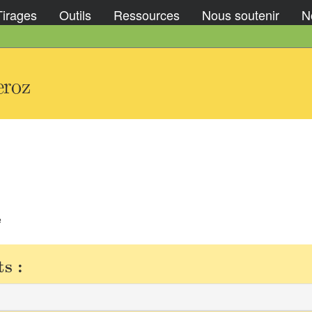
Tirages
Outils
Ressources
Nous soutenir
No
eroz
e
s :