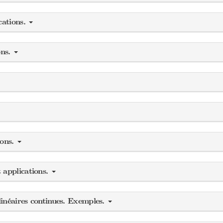
cations.
ons.
ions.
 applications.
linéaires continues. Exemples.