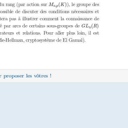
M
n
,
p
(
K
)
u du rang (par action sur
), le groupe des
(
)
M
K
,
n
p
possible de discuter des conditions nécessaires et
tera pas à illustrer comment la connaissance de
G
L
n
(
R
)
té par arcs de certains sous-groupes de
(
)
G
L
R
n
teurs et relations. Pour aller plus loin, il est
iffie-Hellman, cryptosystème de El Gamal).
 proposer les vôtres !