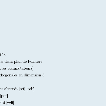
Z)^x
le demi-plan de Poincaré
r les commutateurs)
rthogonales en dimension 3
s alternés [
ref
] [
pdf
]
[
pdf
]
Id [
pdf
]