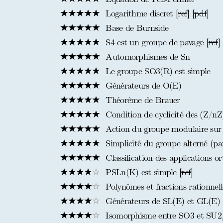
Logarithme discret [
ref
] [
pdf
]
Base de Burnside
S4 est un groupe de pavage [
ref
]
Automorphismes de Sn
Le groupe SO3(R) est simple
Générateurs de O(E)
Théorème de Brauer
Condition de cyclicité des (Z/n
Action du groupe modulaire sur 
Simplicité du groupe alterné (pa
Classification des applications o
PSLn(K) est simple [
ref
]
Polynômes et fractions rationnelle
Générateurs de SL(E) et GL(E) 
Isomorphisme entre SO3 et SU2/