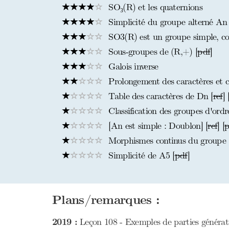
SO₃(R) et les quaternions
Simplicité du groupe alterné An
SO3(R) est un groupe simple, co
Sous-groupes de (R,+) [
pdf
]
Galois inverse
Prolongement des caractères et cla
Table des caractères de Dn [
ref
] 
Classification des groupes d'ordre
[An est simple : Doublon] [
ref
] [
p
Morphismes continus du groupe 
Simplicité de A5 [
pdf
]
Plans/remarques :
2019 :
Leçon 108 - Exemples de parties génératr