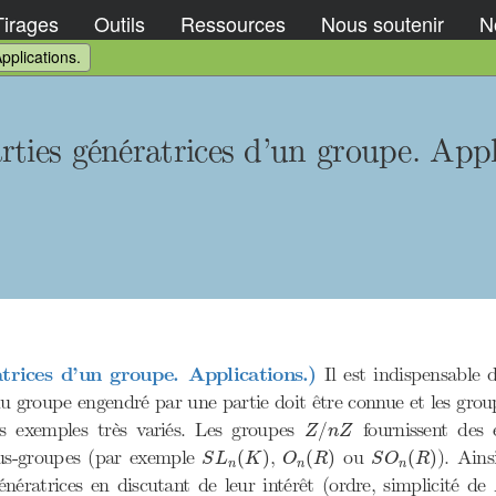
Tirages
Outils
Ressources
Nous soutenir
No
pplications.
ties génératrices d’un groupe. Appl
trices d’un groupe. Applications.)
Il est indispensable d
u groupe engendré par une partie doit être connue et les grou
Z
/
n
Z
es exemples très variés. Les groupes
fournissent des 
/
Z
n
Z
S
L
n
(
K
)
O
n
(
R
)
S
O
n
(
R
)
sous-groupes (par exemple
,
ou
). Ains
(
)
(
)
(
)
S
L
K
O
R
S
O
R
n
n
n
génératrices en discutant de leur intérêt (ordre, simplicité 