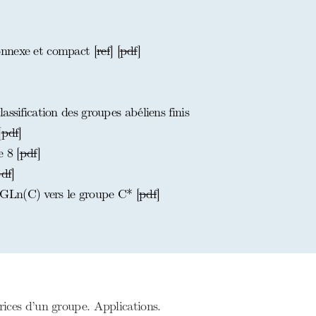
nnexe et compact [
ref
] [
pdf
]
ssification des groupes abéliens finis
[
pdf
]
 8 [
pdf
]
df
]
GLn(C) vers le groupe C* [
pdf
]
ices d’un groupe. Applications.