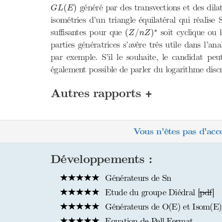
G
L
(
E
)
généré par des transvections et des dilat
(
)
G
L
E
isométries d’un triangle équilatéral qui réalise 
(
Z
/
n
Z
)
∗
∗
suffisantes pour que
soit cyclique ou 
(
/
)
Z
n
Z
parties génératrices s’avère très utile dans l
par exemple. S’il le souhaite, le candidat peut
également possible de parler du logarithme disc
+
Autres rapports
Vous n'êtes pas d'acc
Développements :
Générateurs de Sn
Etude du groupe Diédral [
pdf
]
Générateurs de O(E) et Isom(E)
Equation de Pell-Fermat