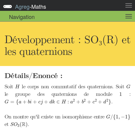
Agreg
-
Maths
Act
la
Navigation
Act
nav
la
sou
nav
Développement : SO₃(R) et
les quaternions
Détails/Enoncé :
H
G
Soit
le corps non commutatif des quaternions. Soit
H
G
1
le groupe des quaternions de module
:
1
G
=
{
a
+
b
i
+
c
j
+
d
k
∈
H
:
a
2
+
b
2
+
c
2
+
d
2
}
2
2
2
2
.
=
{
+
+
+
∈
:
+
+
+
}
G
a
b
i
c
j
d
k
H
a
b
c
d
G
/
{
1
,
−
1
}
On montre qu'il existe un isomorphisme entre
/
{
1
,
−
1
}
G
S
O
3
(
R
)
R
et
.
(
)
S
O
3