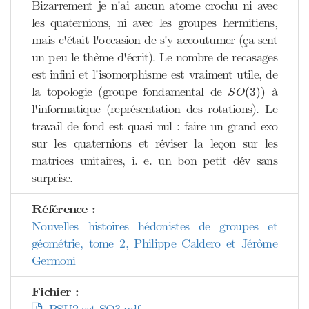
Bizarrement je n'ai aucun atome crochu ni avec
les quaternions, ni avec les groupes hermitiens,
mais c'était l'occasion de s'y accoutumer (ça sent
un peu le thème d'écrit). Le nombre de recasages
est infini et l'isomorphisme est vraiment utile, de
S
O
(
3
)
)
la topologie (groupe fondamental de
à
(
3
)
)
S
O
l'informatique (représentation des rotations). Le
travail de fond est quasi nul : faire un grand exo
sur les quaternions et réviser la leçon sur les
matrices unitaires, i. e. un bon petit dév sans
surprise.
Référence :
Nouvelles histoires hédonistes de groupes et
géométrie, tome 2, Philippe Caldero et Jérôme
Germoni
Fichier :