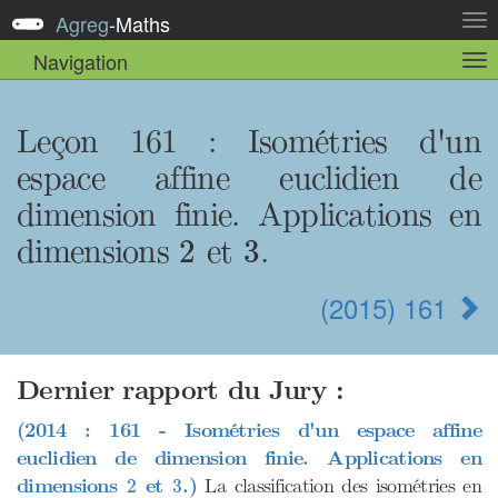
Agreg
-
Maths
Act
la
Navigation
Act
nav
la
sou
nav
Leçon 161
: Isométries d'un
espace affine euclidien de
dimension finie. Applications en
2
3
dimensions
et
.
2
3
(2015) 161
Dernier rapport du Jury :
(2014 : 161 - Isométries d'un espace affine
euclidien de dimension finie. Applications en
2
3
dimensions
et
.)
La classification des isométries en
2
3