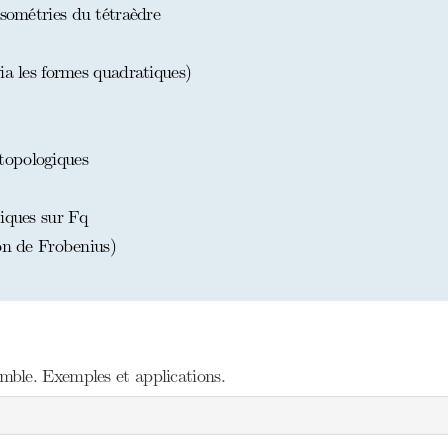
isométries du tétraèdre
ia les formes quadratiques)
topologiques
tiques sur Fq
on de Frobenius)
ble. Exemples et applications.