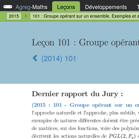
Agreg
-
Maths
Leçons
Développements
2015
101 : Groupe opérant sur un ensemble. Exemples et a
Leçon 101
: Groupe opérant
(2014) 101
Dernier rapport du Jury :
(2015 : 101 - Groupe opérant sur un en
l'approche naturelle et l'approche, plus subtile,
exemples de natures différentes doivent être prés
de matrices, sur des fonctions, voire des polyn
P
G
L
(
2
,
F
q
)
décrivent les actions naturelles de
s
(
2
,
)
P
G
L
F
q