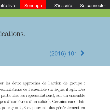
tre livre
Sondage
S'inscrire
Se connecter
cations.
(2016) 101
er les deux approches de l'action de groupe :
permutations de l'ensemble sur lequel il agit. Des
 particulier les représentations), sur un ensemble
es d'isométries d'un solide). Certains candidats
q
=
2
,
3
es pour
et peuvent plus généralement en
=
2
,
3
q