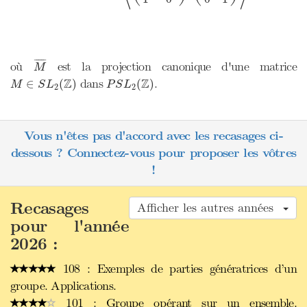
M
¯
¯
¯¯¯¯
¯
où
est la projection canonique d'une matrice
M
M
∈
S
L
2
(
Z
)
P
S
L
2
(
Z
)
Z
Z
dans
.
∈
(
)
(
)
M
S
L
P
S
L
2
2
Vous n'êtes pas d'accord avec les recasages ci-
dessous ? Connectez-vous pour proposer les vôtres
!
Recasages
Afficher les autres années
pour l'année
2026 :
108 : Exemples de parties génératrices d’un
groupe. Applications.
101 : Groupe opérant sur un ensemble.