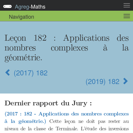
Agreg
-
Maths
Act
la
Navigation
Act
nav
la
sou
nav
Leçon 182 : Applications des
nombres complexes à la
géométrie.
(2017) 182
(2019) 182
Dernier rapport du Jury :
(2017 : 182 - Applications des nombres complexes
à la géométrie.)
Cette leçon ne doit pas rester au
niveau de la classe de Terminale. L’étude des inversions