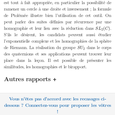
est tout à fait appropriée, en particulier la possibilité de
ramener un cercle à une droite et inversement ; la formule
de Ptolémée illustre bien l’utilisation de cet outil. On
peut parler des suites définies par récurrence par une
S
L
2
(
C
)
homographie et leur lien avec la réduction dans
.
(
)
S
L
C
2
S’ils le désirent, les candidats peuvent aussi étudier
l’exponentielle complexe et les homographies de la sphère
S
U
2
de Riemann. La réalisation du groupe
dans le corps
S
U
2
des quaternions et ses applications peuvent trouver leur
place dans la leçon. Il est possible de présenter les
similitudes, les homographies et le birapport.
+
Autres rapports
Vous n'êtes pas d'accord avec les recasages ci-
dessous ? Connectez-vous pour proposer les vôtres
!