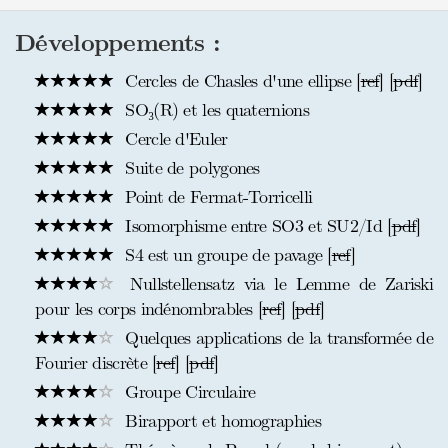
Développements :
Cercles de Chasles d'une ellipse [
ref
] [
pdf
]
SO₃(R) et les quaternions
Cercle d'Euler
Suite de polygones
Point de Fermat-Torricelli
Isomorphisme entre SO3 et SU2/Id [
pdf
]
S4 est un groupe de pavage [
ref
]
Nullstellensatz via le Lemme de Zariski
pour les corps indénombrables [
ref
] [
pdf
]
Quelques applications de la transformée de
Fourier discrète [
ref
] [
pdf
]
Groupe Circulaire
Birapport et homographies