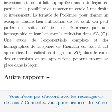
inversions est tout à fait appropriée dans cette leçon, en
particulier la possibilité de ramener un cercle à une droite
et inversement. La formule de Ptolémée, pour donner un
exemple, illustre bien l'utilisation de cet outil. On peut
parler des suites définies par récurrence par une
S
L
2
(
C
)
C
homographie et leur lien avec la réduction dans
.
(
)
S
L
2
Une étude de l'exponentielle complexe et des
homographies de la sphère de Riemann est tout à fait
S
U
2
appropriée. La réalisation du groupe
dans le corps
S
U
2
des quaternions et ses applications peuvent trouver sa
place dans la leçon.
+
Autre rapport
Vous n'êtes pas d'accord avec les recasages ci-
dessous ? Connectez-vous pour proposer les vôtres
!