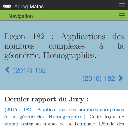
Agreg
-
Maths
Act
la
Navigation
Act
nav
la
sou
nav
Leçon 182 : Applications des
nombres complexes à la
géométrie. Homographies.
(2014) 182
(2016) 182
Dernier rapport du Jury :
(2015 : 182 - Applications des nombres complexes
à la géométrie. Homographies.)
Cette leçon ne
saurait rester au niveau de la Terminale. L'étude des