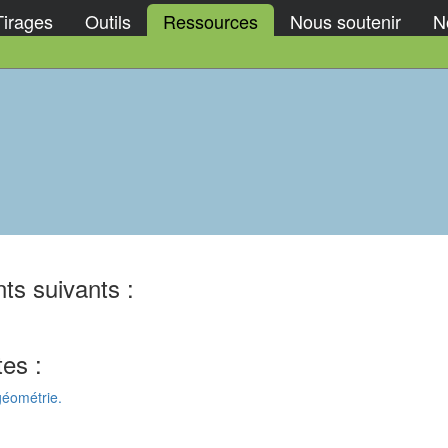
Tirages
Outils
Ressources
Nous soutenir
No
ts suivants :
tes :
géométrie.