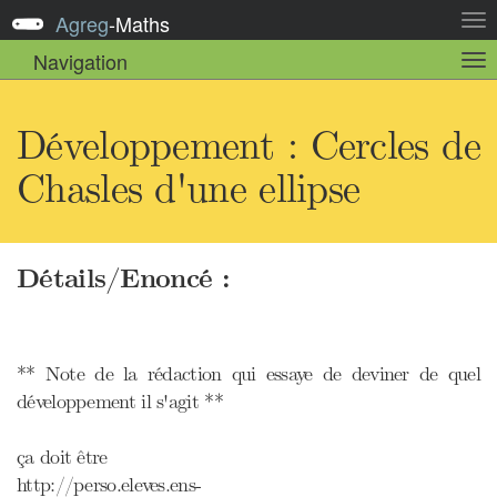
Agreg
-
Maths
Act
la
Navigation
Act
nav
la
sou
nav
Développement : Cercles de
Chasles d'une ellipse
Détails/Enoncé :
** Note de la rédaction qui essaye de deviner de quel
développement il s'agit **
ça doit être
http://perso.eleves.ens-