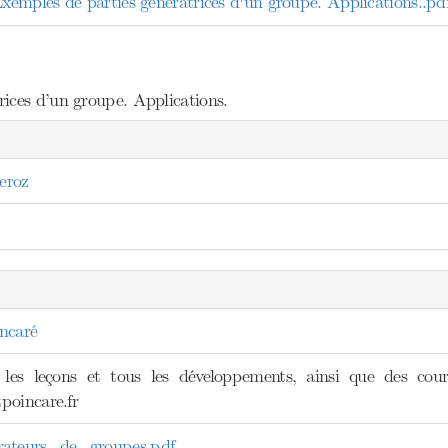
mples de parties génératrices d'un groupe. Applications..pd
ices d’un groupe. Applications.
eroz
ncaré
 les leçons et tous les développements, ainsi que des cours
poincare.fr
teurs_de_groupes.pdf