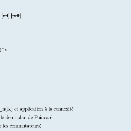
 [
ref
] [
pdf
]
Z)^x
(K) et application à la connexité
le demi-plan de Poincaré
r les commutateurs)