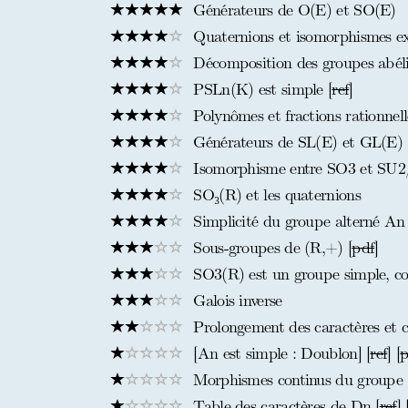
Générateurs de O(E) et SO(E)
Quaternions et isomorphismes ex
Décomposition des groupes abélie
PSLn(K) est simple [
ref
]
Polynômes et fractions rationnelle
Générateurs de SL(E) et GL(E) 
Isomorphisme entre SO3 et SU2/
SO₃(R) et les quaternions
Simplicité du groupe alterné An
Sous-groupes de (R,+) [
pdf
]
SO3(R) est un groupe simple, co
Galois inverse
Prolongement des caractères et cla
[An est simple : Doublon] [
ref
] [
p
Morphismes continus du groupe 
Table des caractères de Dn [
ref
] 