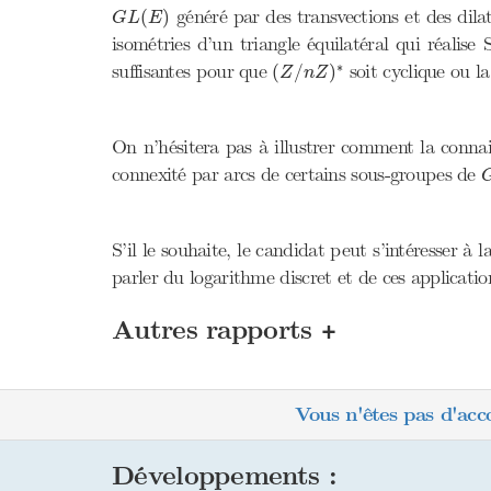
G
L
(
E
)
généré par des transvections et des dilat
(
)
G
L
E
isométries d’un triangle équilatéral qui réalise 
(
Z
/
n
Z
)
∗
∗
suffisantes pour que
soit cyclique ou l
(
/
)
Z
n
Z
On n’hésitera pas à illustrer comment la connai
connexité par arcs de certains sous-groupes de
S’il le souhaite, le candidat peut s’intéresser à 
parler du logarithme discret et de ces applicat
+
Autres rapports
Vous n'êtes pas d'acc
Développements :