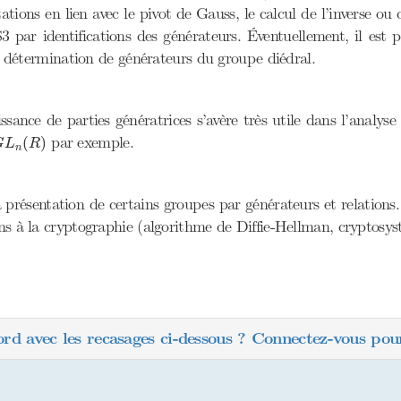
ations en lien avec le pivot de Gauss, le calcul de l’inverse o
S3 par identifications des générateurs. Éventuellement, il est 
a détermination de générateurs du groupe diédral.
ssance de parties génératrices s’avère très utile dans l’anal
G
L
n
(
R
)
par exemple.
(
)
G
L
R
n
la présentation de certains groupes par générateurs et relations.
ions à la cryptographie (algorithme de Diffie-Hellman, cryptos
ord avec les recasages ci-dessous ? Connectez-vous pour