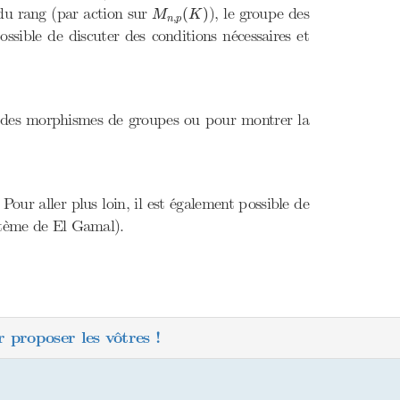
M
n
,
p
(
K
)
u du rang (par action sur
), le groupe des
(
)
M
K
,
n
p
possible de discuter des conditions nécessaires et
yse des morphismes de groupes ou pour montrer la
 Pour aller plus loin, il est également possible de
ystème de El Gamal).
 proposer les vôtres !