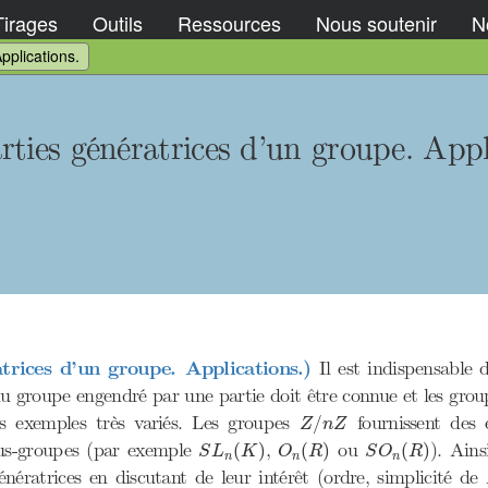
Tirages
Outils
Ressources
Nous soutenir
No
pplications.
ties génératrices d’un groupe. Appl
trices d’un groupe. Applications.)
Il est indispensable d
u groupe engendré par une partie doit être connue et les grou
Z
/
n
Z
es exemples très variés. Les groupes
fournissent des 
/
Z
n
Z
S
L
n
(
K
)
O
n
(
R
)
S
O
n
(
R
)
sous-groupes (par exemple
,
ou
). Ains
(
)
(
)
(
)
S
L
K
O
R
S
O
R
n
n
n
génératrices en discutant de leur intérêt (ordre, simplicité 