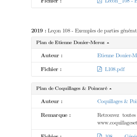
Fichier :
Lecon_108 - Exe
2019 :
Leçon 108 - Exemples de parties génératr
Plan de Etienne Donier-Meroz
Auteur :
Etienne Donier-M
Fichier :
L108.pdf
Plan de Coquillages & Poincaré
Auteur :
Coquillages & Poi
Remarque :
Retrouvez toutes
www.coquillageset
Fichier :
108___Généra