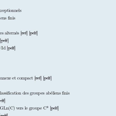
ceptionnels
ns finis
s alternés [
ref
] [
pdf
]
[
pdf
]
Id [
pdf
]
nnexe et compact [
ref
] [
pdf
]
ssification des groupes abéliens finis
df
]
GLn(C) vers le groupe C* [
pdf
]
[
pdf
]