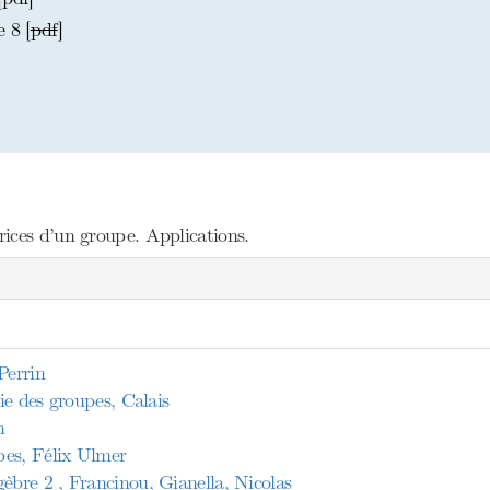
 8 [
pdf
]
ices d’un groupe. Applications.
Perrin
ie des groupes, Calais
n
pes, Félix Ulmer
re 2 , Francinou, Gianella, Nicolas