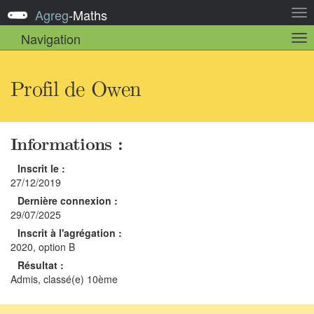
Agreg
-
Maths
Act
la
Navigation
Act
nav
la
sou
nav
Profil de Owen
Informations :
Inscrit le :
27/12/2019
Dernière connexion :
29/07/2025
Inscrit à l'agrégation :
2020, option B
Résultat :
Admis, classé(e) 10ème