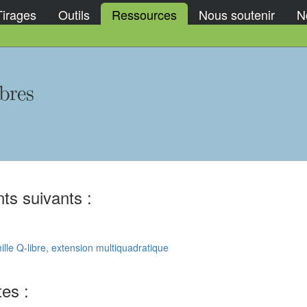
Tirages
Outils
Ressources
Nous soutenir
No
bres
ts suivants :
lle Q-libre, extension multiquadratique
tes :