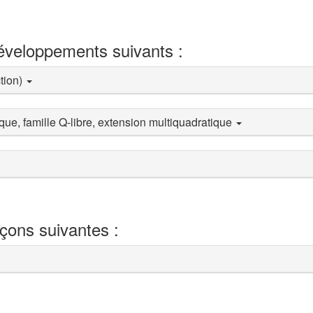
développements suivants :
ction)
ue, famille Q-libre, extension multiquadratique
eçons suivantes :