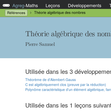
Agreg
-
Maths
Leçons
Développements
Théorie algébrique des nombres
Références
Théorie algébrique des nom
Pierre Samuel
Utilisée dans les 3 développemen
Théorème de d'Alembert-Gauss
C est algébriquement clos (preuve par la réduction)
Polynôme caractéristique d'un élément algébrique, fami
Utilisée dans les 1 leçons suivan