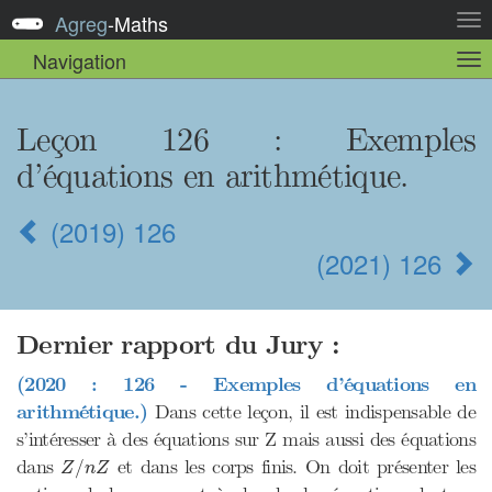
Agreg
-
Maths
Act
la
Navigation
Act
nav
la
sou
nav
Leçon 126 : Exemples
d’équations en arithmétique.
(2019) 126
(2021) 126
Dernier rapport du Jury :
(2020 : 126 - Exemples d’équations en
arithmétique.)
Dans cette leçon, il est indispensable de
s’intéresser à des équations sur Z mais aussi des équations
Z
/
n
Z
dans
et dans les corps finis. On doit présenter les
/
Z
n
Z