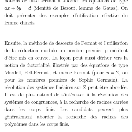
notions de base servant à aborder les équations de type
a
x
+
b
y
=
d
(identité de Bezout, lemme de Gauss). On
+
=
a
x
b
y
d
doit présenter des exemples d’utilisation effective du
lemme chinois.
Ensuite, la méthode de descente de Fermat et l’utilisation
de la réduction modulo un nombre premier p méritent
d’être mis en œuvre. La leçon peut aussi dériver vers la
notion de factorialité, illustrée par des équations de type
n
=
2
Mordell, Pell-Fermat, et même Fermat (pour
, ou
=
2
n
pour les nombres premiers de Sophie Germain). La
résolution des systèmes linéaires sur Z peut être abordée.
Il est de plus naturel de s’intéresser à la résolution des
systèmes de congruences, à la recherche de racines carrées
dans les corps finis. Les candidats peuvent plus
généralement aborder la recherche des racines des
polynômes dans les corps finis.