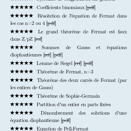
Coefficients binomiaux [
pdf
]
Résolution de l'équation de Fermat dans
les cas n=2 ou 4 [
pdf
]
Le grand théorème de Fermat est faux
dans Z/pZ [
ref
]
Sommes de Gauss et équations
diophantiennes [
ref
] [
pdf
]
Lemme de Siegel [
ref
] [
pdf
]
Théorème de Fermat, n=3
Théorème des deux carrés de Fermat (par
les entiers de Gauss)
Théorème de Sophie-Germain
Partition d'un entier en parts fixées
Dénombrement des solutions d'une
équation diophantienne [
pdf
]
Equation de Pell-Fermat