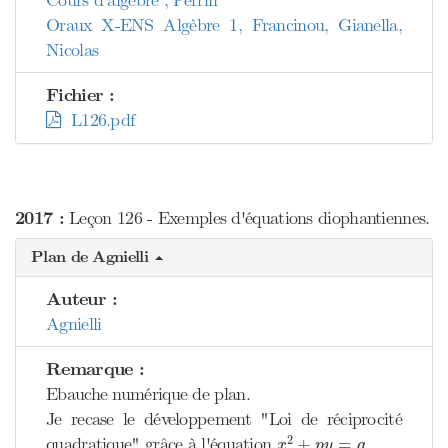
Cours d'algèbre , Perrin
Oraux X-ENS Algèbre 1, Francinou, Gianella,
Nicolas
Fichier :
L126.pdf
2017 :
Leçon 126 - Exemples d'équations diophantiennes.
Plan de Agnielli
Auteur :
Agnielli
Remarque :
Ebauche numérique de plan.
Je recase le développement "Loi de réciprocité
x
2
+
p
y
=
q
2
quadratique" grâce à l'équation
.
+
=
x
p
y
q