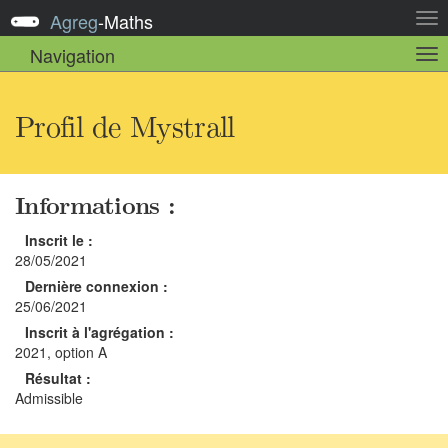
Agreg
-
Maths
Act
la
Navigation
Act
nav
la
sou
nav
Profil de Mystrall
Informations :
Inscrit le :
28/05/2021
Dernière connexion :
25/06/2021
Inscrit à l'agrégation :
2021, option A
Résultat :
Admissible