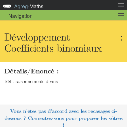
Agreg
-
Maths
Act
la
Navigation
Act
nav
la
sou
nav
Développement :
Coefficients binomiaux
Détails/Enoncé :
Réf : raisonnements divins
Vous n'êtes pas d'accord avec les recasages ci-
dessous ? Connectez-vous pour proposer les vôtres
!