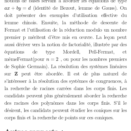
notions de bases servant à aborder les équations de type
a
x
+
b
y
=
d
(identité de Bezout, lemme de Gauss). On
+
=
a
x
b
y
d
doit présenter des exemples d’utilisation effective du
lemme chinois. Ensuite, la méthode de descente de
Fermat et l’utilisation de la réduction modulo un nombre
premier p méritent d’être mis en œuvre. La leçon peut
aussi dériver vers la notion de factorialité, illustrée par des
équations de type Mordell, Pell-Fermat, et
n
=
2
mêmeFermat(pour
, ou pour les nombres premiers
=
2
n
de Sophie Germain). La résolution des systèmes linéaires
Z
sur
Z
peut être abordée. Il est de plus naturel de
s’intéresser à la résolution des systèmes de congruences, à
la recherche de racines carrées dans les corps finis. Les
candidats peuvent plus généralement aborder la recherche
des racines des polynômes dans les corps finis. S’il le
désirent, les candidats peuvent étudier les coniques sur les
corps finis et la recherche de points sur ces coniques.