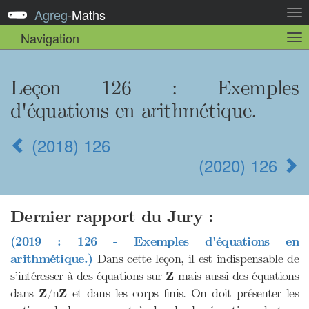
Agreg
-
Maths
Act
la
Navigation
Act
nav
la
sou
nav
Leçon 126 : Exemples
d'équations en arithmétique.
(2018) 126
(2020) 126
Dernier rapport du Jury :
(2019 : 126 - Exemples d'équations en
arithmétique.)
Dans cette leçon, il est indispensable de
Z
s’intéresser à des équations sur
Z
mais aussi des équations
Z
Z
dans
Z
/n
Z
et dans les corps finis. On doit présenter les