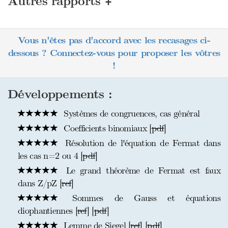
+
Autres rapports
Vous n'êtes pas d'accord avec les recasages ci-
dessous ? Connectez-vous pour proposer les vôtres
!
Développements :
Systèmes de congruences, cas général
Coefficients binomiaux [
pdf
]
Résolution de l'équation de Fermat dans
les cas n=2 ou 4 [
pdf
]
Le grand théorème de Fermat est faux
dans Z/pZ [
ref
]
Sommes de Gauss et équations
diophantiennes [
ref
] [
pdf
]
Lemme de Siegel [
ref
] [
pdf
]