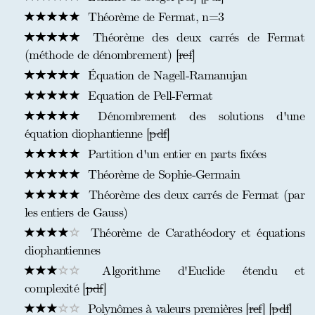
Théorème de Fermat, n=3
Théorème des deux carrés de Fermat
(méthode de dénombrement) [
ref
]
Équation de Nagell-Ramanujan
Equation de Pell-Fermat
Dénombrement des solutions d'une
équation diophantienne [
pdf
]
Partition d'un entier en parts fixées
Théorème de Sophie-Germain
Théorème des deux carrés de Fermat (par
les entiers de Gauss)
Théorème de Carathéodory et équations
diophantiennes
Algorithme d'Euclide étendu et
complexité [
pdf
]
Polynômes à valeurs premières [
ref
] [
pdf
]