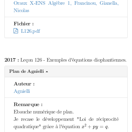
Oraux X-ENS Algèbre 1, Francinou, Gianella,
Nicolas
Fichier :
L126.pdf
2017 :
Leçon 126 - Exemples d'équations diophantiennes.
Plan de Agnielli
Auteur :
Agnielli
Remarque :
Ebauche numérique de plan.
Je recase le développement "Loi de réciprocité
x
2
+
p
y
=
q
2
quadratique" grâce à l'équation
.
+
=
x
p
y
q