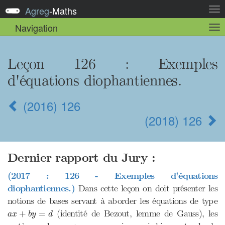
Agreg
-
Maths
Act
la
Navigation
Act
nav
la
sou
nav
Leçon 126
: Exemples
d'équations diophantiennes.
(2016) 126
(2018) 126
Dernier rapport du Jury :
(2017 : 126 - Exemples d'équations
diophantiennes.)
Dans cette leçon on doit présenter les
notions de bases servant à aborder les équations de type
a
x
+
b
y
=
d
(identité de Bezout, lemme de Gauss), les
+
=
a
x
b
y
d