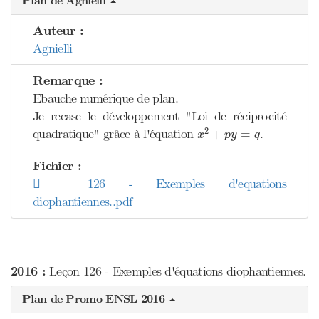
Plan de Agnielli
Auteur :
Agnielli
Remarque :
Ebauche numérique de plan.
Je recase le développement "Loi de réciprocité
x
2
+
p
y
=
q
2
quadratique" grâce à l'équation
.
+
=
x
p
y
q
Fichier :
126 - Exemples d'equations
diophantiennes..pdf
2016 :
Leçon 126 - Exemples d'équations diophantiennes.
Plan de Promo ENSL 2016