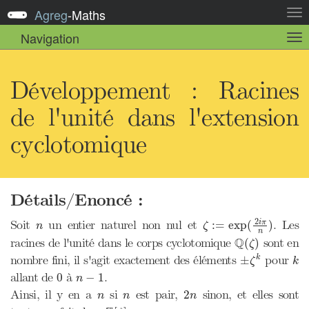
Agreg
-
Maths
Act
la
Navigation
Act
nav
la
sou
nav
Développement : Racines
de l'unité dans l'extension
cyclotomique
Détails/Enoncé :
ζ
:=
exp
(
2
i
π
n
)
2
n
Soit
un entier naturel non nul et
. Les
i
π
:
=
exp
(
)
n
ζ
n
Q
(
ζ
)
Q
racines de l'unité dans le corps cyclotomique
sont en
(
)
ζ
±
ζ
k
k
nombre fini, il s'agit exactement des éléments
pour
±
k
ζ
k
0
n
−
1
allant de
à
.
0
−
1
n
2
n
n
n
Ainsi, il y en a
si
est pair,
sinon, et elles sont
2
n
n
n
Z
[
ζ
]