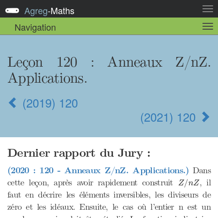
Agreg
-
Maths
Act
la
Navigation
Act
nav
la
sou
nav
Leçon 120 : Anneaux Z/nZ.
Applications.
(2019) 120
(2021) 120
Dernier rapport du Jury :
(2020 : 120 - Anneaux Z/nZ. Applications.)
Dans
Z
/
n
Z
cette leçon, après avoir rapidement construit
, il
/
Z
n
Z
faut en décrire les éléments inversibles, les diviseurs de
zéro et les idéaux. Ensuite, le cas où l’entier n est un