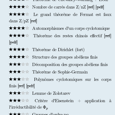
Nombre de carrés dans Z/nZ [
ref
] [
pdf
]
Le grand théorème de Fermat est faux
dans Z/pZ [
ref
]
Automorphismes d'un corps cyclotomique
Théorème des restes chinois effectif [
ref
]
[
pdf
]
Théorème de Dirichlet (fort)
Structure des groupes abéliens finis
Décomposition des groupes abéliens finis
Théorème de Sophie-Germain
Polynômes cyclotomiques sur les corps
finis [
ref
] [
pdf
]
Lemme de Zolotarev
Critère d'Eisenstein + application à
Φ
p
l'irréductibilité de
Φ
p
Groupes d'ordre pq