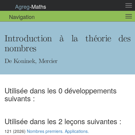
Agreg
-
Maths
Act
la
Navigation
Act
nav
la
sou
nav
Introduction à la théorie des
nombres
De Koninek, Mercier
Utilisée dans les 0 développements
suivants :
Utilisée dans les 2 leçons suivantes :
121 (2026)
Nombres premiers. Applications.