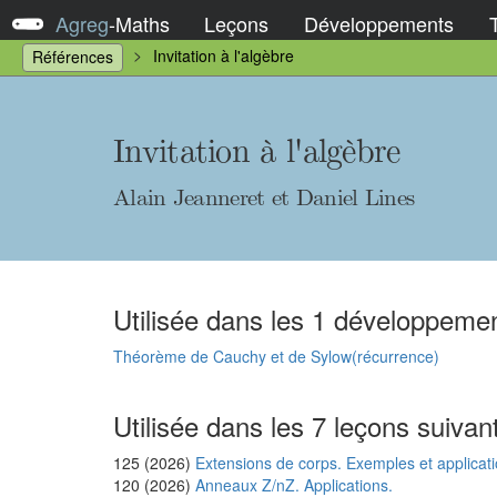
Agreg
-
Maths
Leçons
Développements
Invitation à l'algèbre
Références
Invitation à l'algèbre
Alain Jeanneret et Daniel Lines
Utilisée dans les 1 développemen
Théorème de Cauchy et de Sylow(récurrence)
Utilisée dans les 7 leçons suivan
125 (2026)
Extensions de corps. Exemples et applicat
120 (2026)
Anneaux Z/nZ. Applications.