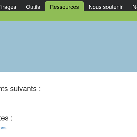
Tirages
Outils
Ressources
Nous soutenir
No
ts suivants :
tes :
ions