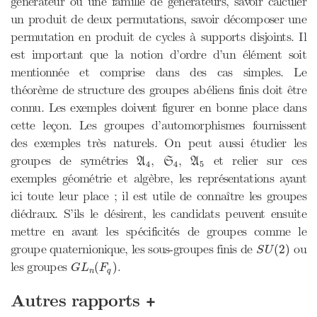
générateur ou une famille de générateurs, savoir calculer
un produit de deux permutations, savoir décomposer une
permutation en produit de cycles à supports disjoints. Il
est important que la notion d’ordre d’un élément soit
mentionnée et comprise dans des cas simples. Le
théorème de structure des groupes abéliens finis doit être
connu. Les exemples doivent figurer en bonne place dans
cette leçon. Les groupes d’automorphismes fournissent
des exemples très naturels. On peut aussi étudier les
A
4
S
4
A
5
groupes de symétries
,
,
et relier sur ces
A
S
A
4
4
5
exemples géométrie et algèbre, les représentations ayant
ici toute leur place ; il est utile de connaître les groupes
diédraux. S’ils le désirent, les candidats peuvent ensuite
mettre en avant les spécificités de groupes comme le
S
U
(
2
)
groupe quaternionique, les sous-groupes finis de
ou
(
2
)
S
U
G
L
n
(
F
q
)
les groupes
.
(
)
G
L
F
n
q
+
Autres rapports