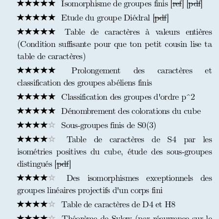
Isomorphisme de groupes finis [
ref
] [
pdf
]
Etude du groupe Diédral [
pdf
]
Table de caractères à valeurs entières
(Condition suffisante pour que ton petit cousin lise ta
table de caractères)
Prolongement des caractères et
classification des groupes abéliens finis
Classification des groupes d'ordre p^2
Dénombrement des colorations du cube
Sous-groupes finis de S0(3)
Table de caractères de S4 par les
isométries positives du cube, étude des sous-groupes
distingués [
pdf
]
Des isomorphismes exceptionnels des
groupes linéaires projectifs d'un corps fini
Table de caractères de D4 et H8
Théorème de Sylow (par récurrence sur le