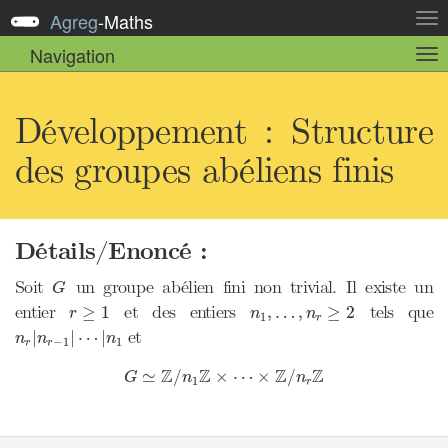
Agreg
-
Maths
Act
la
Navigation
Act
nav
la
sou
nav
Développement : Structure
des groupes abéliens finis
Détails/Enoncé :
G
Soit
un groupe abélien fini non trivial. Il existe un
G
r
≥
1
n
1
,
…
,
n
r
≥
2
entier
et des entiers
tels que
≥
1
,
…
,
≥
2
r
n
n
1
r
n
r
|
n
r
−
1
|
⋯
|
n
1
et
|
|
⋯
|
n
n
n
−
1
1
r
r
G
≃
Z
/
n
1
Z
×
⋯
×
Z
/
n
r
Z
Z
Z
Z
Z
≃
/
×
⋯
×
/
G
n
n
1
r