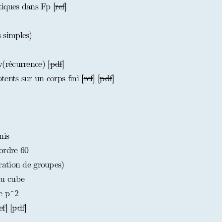
iques dans Fp [
ref
]
 simples)
récurrence) [
pdf
]
nts sur un corps fini [
ref
] [
pdf
]
nis
ordre 60
ation de groupes)
du cube
re p^2
ef
] [
pdf
]