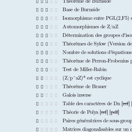
Théorème de Burnside
Base de Burnside
Isomorphisme entre PGL(2,F5) 
Automorphismes de Z/nZ
Détermination des groupes d'isom
Théorèmes de Sylow (Version de
Nombre de solutions d'équations
Théorème de Perron-Frobenius pou
Test de Miller-Rabin
(Z/p^aZ)* est cyclique
Théorème de Brauer
Galois inverse
Table des caractères de Dn [
ref
] 
Théorie de Polya [
ref
] [
pdf
]
Paires génératrices de sous-grou
Matrices diagonalisables sur un co