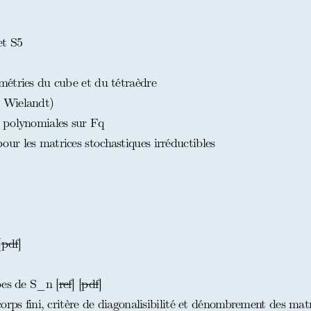
et S5
étries du cube et du tétraèdre
 Wielandt)
 polynomiales sur Fq
r les matrices stochastiques irréductibles
[
pdf
]
pes de S_n [
ref
] [
pdf
]
rps fini, critère de diagonalisibilité et dénombrement des matr