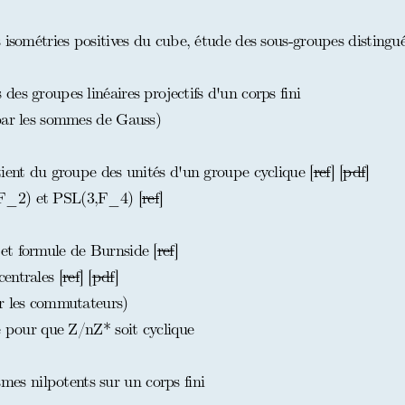
 isométries positives du cube, étude des sous-groupes distingué
es groupes linéaires projectifs d'un corps fini
par les sommes de Gauss)
ient du groupe des unités d'un groupe cyclique [
ref
] [
pdf
]
F_2) et PSL(3,F_4) [
ref
]
et formule de Burnside [
ref
]
entrales [
ref
] [
pdf
]
r les commutateurs)
e pour que Z/nZ* soit cyclique
s nilpotents sur un corps fini