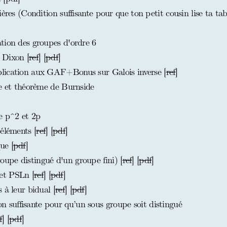
ères (Condition suffisante pour que ton petit cousin lise ta tab
tion des groupes d'ordre 6
Dixon [
ref
] [
pdf
]
lication aux GAF+Bonus sur Galois inverse [
ref
]
ce et théorème de Burnside
e p^2 et 2p
éléments [
ref
] [
pdf
]
ue [
pdf
]
upe distingué d'un groupe fini) [
ref
] [
pdf
]
et PSLn [
ref
] [
pdf
]
 à leur bidual [
ref
] [
pdf
]
suffisante pour qu’un sous groupe soit distingué
f
] [
pdf
]