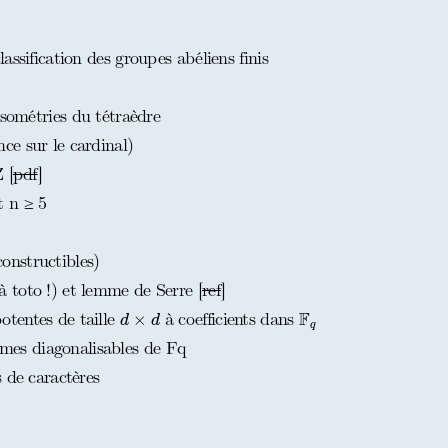
ssification des groupes abéliens finis
isométries du tétraèdre
e sur le cardinal)
 [
pdf
]
 n ≥ 5
nstructibles)
toto !) et lemme de Serre [
ref
]
F
q
d
×
d
F
tentes de taille
à coefficients dans
×
d
d
q
es diagonalisables de Fq
 de caractères