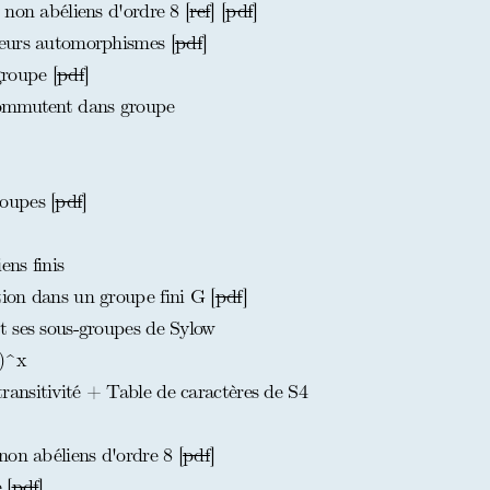
non abéliens d'ordre 8 [
ref
] [
pdf
]
eurs automorphismes [
pdf
]
roupe [
pdf
]
commutent dans groupe
oupes [
pdf
]
ns finis
ion dans un groupe fini G [
pdf
]
t ses sous-groupes de Sylow
Z)^x
ansitivité + Table de caractères de S4
on abéliens d'ordre 8 [
pdf
]
 [
pdf
]