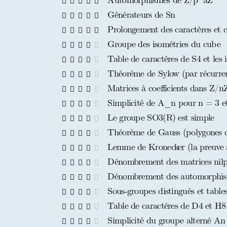
Automorphismes de Z/p^aZ
Générateurs de Sn
Prolongement des caractères et cla
Groupe des isométries du cube
Table de caractères de S4 et les 
Théorème de Sylow (par récurrenc
Matrices à coefficients dans Z/nZ
Simplicité de A_n pour n = 3 et
Le groupe SO3(R) est simple
Théorème de Gauss (polygones co
Lemme de Kronecker (la preuve à 
Dénombrement des matrices nilpo
Dénombrement des automorphism
Sous-groupes distingués et tables
Table de caractères de D4 et H8
Simplicité du groupe alterné An