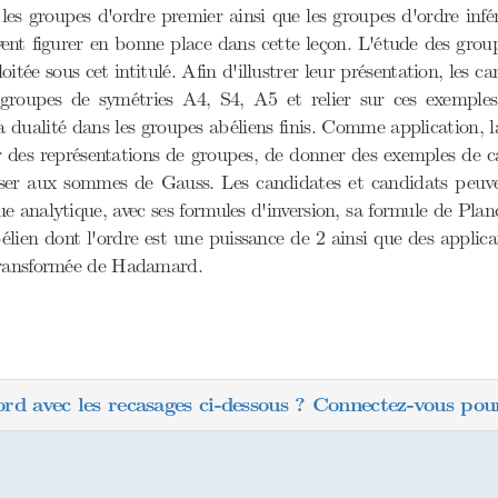
 les groupes d'ordre premier ainsi que les groupes d'ordre infé
ent figurer en bonne place dans cette leçon. L'étude des group
tée sous cet intitulé. Afin d'illustrer leur présentation, les ca
roupes de symétries A4, S4, A5 et relier sur ces exemples g
 dualité dans les groupes abéliens finis. Comme application, la
er des représentations de groupes, de donner des exemples de ca
éresser aux sommes de Gauss. Les candidates et candidats peuv
 analytique, avec ses formules d'inversion, sa formule de Planc
lien dont l'ordre est une puissance de 2 ainsi que des applicat
 transformée de Hadamard.
ord avec les recasages ci-dessous ? Connectez-vous pour