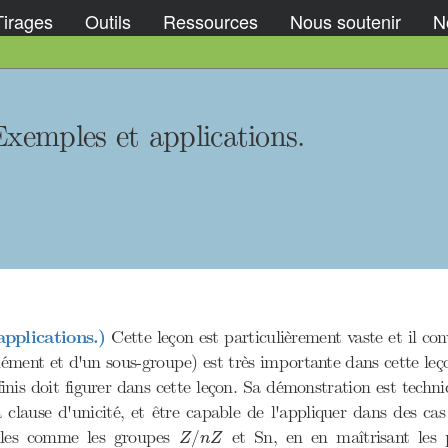
Tirages
Outils
Ressources
Nous soutenir
No
Exemples et applications.
pplications.)
Cette leçon est particulièrement vaste et il con
élément et d'un sous-groupe) est très importante dans cette le
nis doit figurer dans cette leçon. Sa démonstration est techni
a clause d'unicité, et être capable de l'appliquer dans des cas 
Z
/
n
Z
tiles comme les groupes
et Sn, en en maîtrisant les p
/
Z
n
Z